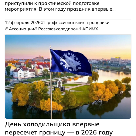
приступили к практической подготовке
мероприятия. В этом году праздник впервые
пройдёт в Минске (25 - 27 сентября 2026).
Опубликован пригласительный видеоролик — его
12 февраля 2026
Профессиональные праздники
можно посмотреть ниже.
Ассоциации
Россоюзхолодпром
АПИМХ
День холодильщика впервые
пересечет границу — в 2026 году