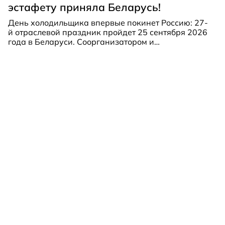
эстафету приняла Беларусь!
День холодильщика впервые покинет Россию: 27-
й отраслевой праздник пройдет 25 сентября 2026
года в Беларуси. Соорганизатором и
принимающей стороной выступит Ассоциация
предприятий микроклимата и холода Республики
Беларусь (АПИМХ).