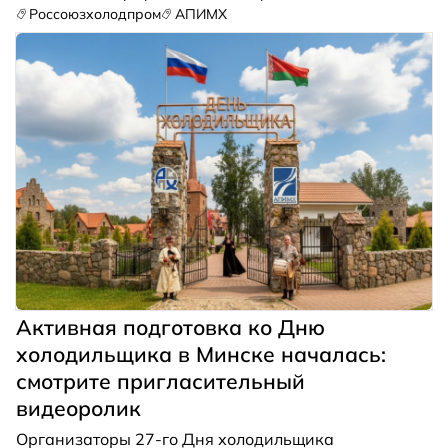
сентября на площадке Парка средневековой
Россоюзхолодпром
АПИМХ
истории «Великое Княжество Сула» в Беларуси.
Активная подготовка ко Дню
холодильщика в Минске началась:
смотрите пригласительный
видеоролик
Организаторы 27-го Дня холодильщика