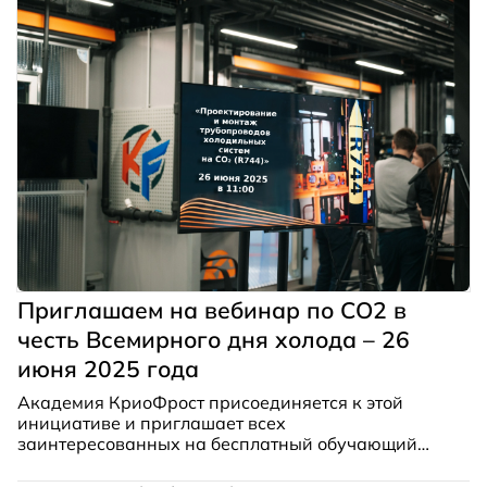
Приглашаем на вебинар по СО2 в
честь Всемирного дня холода – 26
июня 2025 года
Академия КриоФрост присоединяется к этой
инициативе и приглашает всех
заинтересованных на бесплатный обучающий
вебинар «Проектирование и монтаж
трубопроводов холодильных систем на CO₂