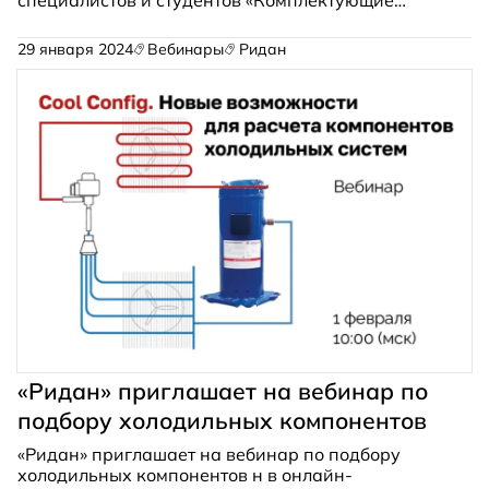
холодильных систем: ситуация на рынке, тренды
и перспективы развития» пройдет на площадке
29 января 2024
Вебинары
Ридан
Академии КриоФрост 21 февраля 2024 года.
«Ридан» приглашает на вебинар по
подбору холодильных компонентов
«Ридан» приглашает на вебинар по подбору
холодильных компонентов н в онлайн-