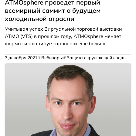
ATMOsphere проведет первый
всемирный саммит о будущем
холодильной отрасли
Учитывая успех Виртуальной торговой выставки
ATMO (VTS) в прошлом году, ATMOsphere меняет
формат и планирует провести еще больше
вебинаров от ведущих компаний отрасли
HVAC&R. На мероприятии будет обсуждаться
3 декабря 2021
Вебинары
Защита окружающей среды
будущее искусственного охлаждения и отопления
во всем мире.