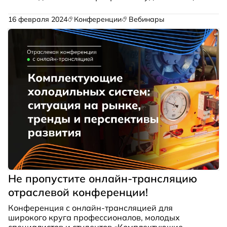
значительным обновлениям в программе
CoolConfig, а также новым решениям в области
16 февраля 2024
Конференции
Вебинары
холодильных компрессоров.
Не пропустите онлайн-трансляцию
отраслевой конференции!
Конференция с онлайн-трансляцией для
широкого круга профессионалов, молодых
специалистов и студентов «Комплектующие