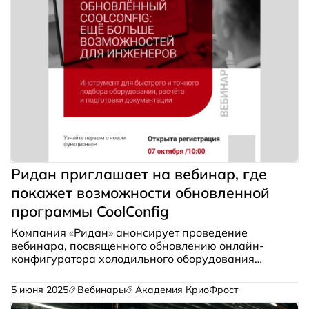
Ридан приглашает на вебинар, где
покажет возможности обновленной
программы CoolConfig
Компания «Ридан» анонсирует проведение
вебинара, посвященного обновлению онлайн-
конфигуратора холодильного оборудования
CoolConfig. Мероприятие запланировано на 7
октября.
5 июня 2025
Вебинары
Академия КриоФрост