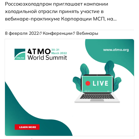
Россоюзхолодпром приглашает компании
холодильной отрасли принять участие в
вебинаре-практикуме Корпорации МСП, на
котором будет представлена возможность
познакомиться с мерами господдержки (льготное
8 февраля 2022
Конференции
Вебинары
кредитование, госзакупки, снижение
административной нагрузки и др.), включая
новые возможности по расширению рынков сбыта
и каналов закупок предприятий. Вебинар
состоится 17.11.2022, в 11.00