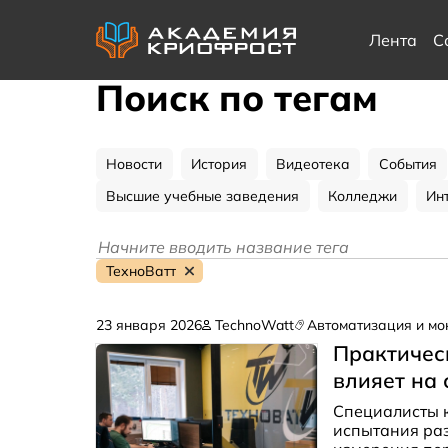
Лента
С
Поиск по тегам
Новости
История
Видеотека
События
Высшие учебные заведения
Колледжи
Ин
ТехноВатт
23 января 2026
TechnoWatt
Автоматизация и мо
Практичес
влияет на 
Специалисты 
испытания ра