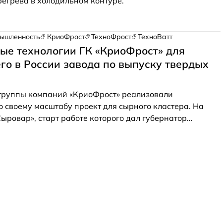
егрева в холодильном контуре.
ышленность
КриоФрост
ТехноФрост
ТехноВатт
ые технологии ГК «КриоФрост» для
го в России завода по выпуску твердых
группы компаний «КриоФрост» реализовали
 своему масштабу проект для сырного кластера. На
ыровар», старт работе которого дал губернатор
ндрей Воробьев 17 августа 2022 года, будут
олее пяти тысяч тонн твердых сыров сорта Parmente в