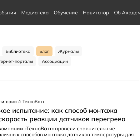
обытия
Медиатека
Обучение
Навигатор
Об Акаде
Библиотека
Блог
Журналы
тернет-порталы
Ассоциации
ниторинг
ТехноВатт
кое испытание: как способ монтажа
скорость реакции датчиков перегрева
компании «ТехноВатт» провели сравнительные
зличных способов монтажа датчиков температуры для