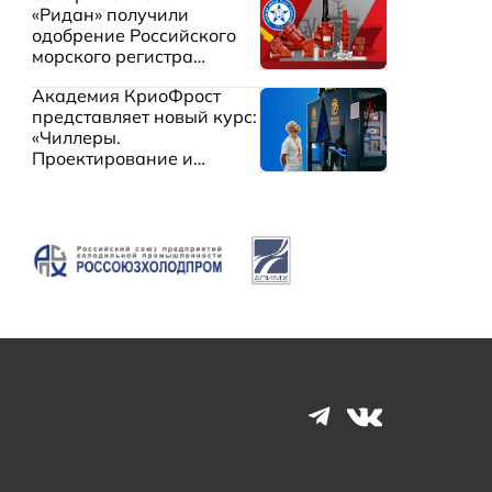
«Ридан» получили
одобрение Российского
морского регистра
судоходства
Академия КриоФрост
представляет новый курс:
«Чиллеры.
Проектирование и
эксплуатация систем
охлаждения жидкостей»