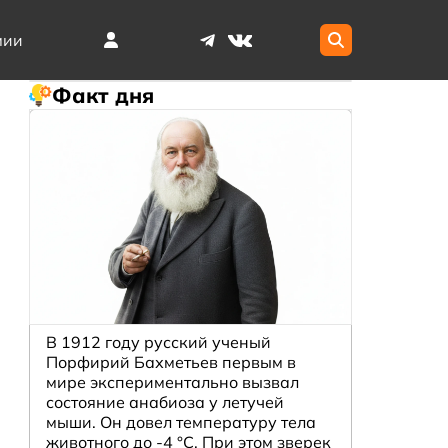
мии
Факт дня
В 1912 году русский ученый
Порфирий Бахметьев первым в
мире экспериментально вызвал
состояние анабиоза у летучей
мыши. Он довел температуру тела
животного до -4 °C. При этом зверек