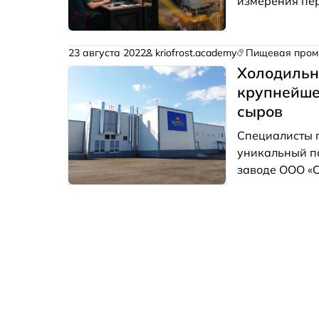
измерения пер
23 августа 2022
kriofrost.academy
Пищевая пром
Холодильн
крупнейше
сыров
Специалисты 
уникальный по
заводе ООО «С
Подмосковья А
производить б
год.