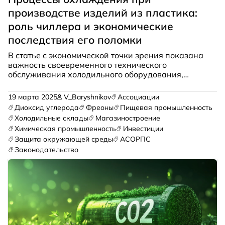
производстве изделий из пластика:
роль чиллера и экономические
последствия его поломки
В статье с экономической точки зрения показана
важность своевременного технического
обслуживания холодильного оборудования,
применяемого при производстве изделий из
пластика.
19 марта 2025
V_Baryshnikov
Ассоциации
Диоксид углерода
Фреоны
Пищевая промышленность
Холодильные склады
Магазиностроение
Химическая промышленность
Инвестиции
Защита окружающей среды
АСОРПС
Законодательство