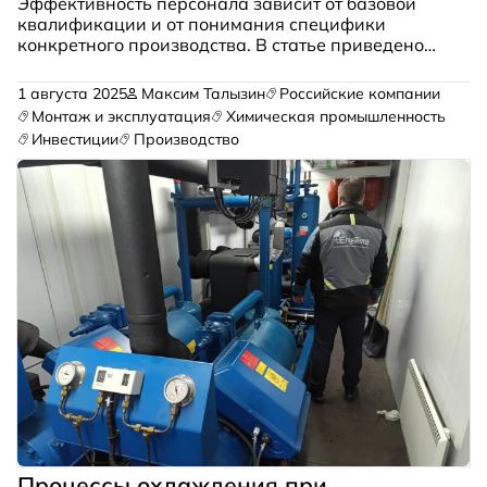
Эффективность персонала зависит от базовой
квалификации и от понимания специфики
конкретного производства. В статье приведено
технико-экономическое обоснование обучения
персонала для молочного завода,
1 августа 2025
Максим Талызин
Российские компании
расположенного в Нижегородсклй области, и
Монтаж и эксплуатация
Химическая промышленность
показана связь общего и специализированного
Инвестиции
Производство
обучения
Процессы охлаждения при