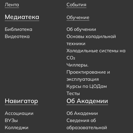
Лента
События
Медиатека
Обучение
Библиотека
Об обучении
Видеотека
Основы холодильной
техники
Холодильные системы на
CO₂
Чиллеры.
Проектирование и
эксплуатация
Курсы по ЦОДам
Тесты
Навигатор
Об Академии
Ассоциации
Об Академии
ВУЗы
Сведения об
Колледжи
образовательной