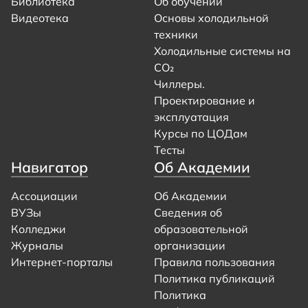
Библиотека
Об обучении
Видеотека
Основы холодильной
техники
Холодильные системы на
CO₂
Чиллеры.
Проектирование и
эксплуатация
Курсы по ЦОДам
Тесты
Навигатор
Об Академии
Ассоциации
Об Академии
ВУЗы
Сведения об
Колледжи
образовательной
Журналы
организации
Интернет-порталы
Правила пользования
Политика публикаций
Политика