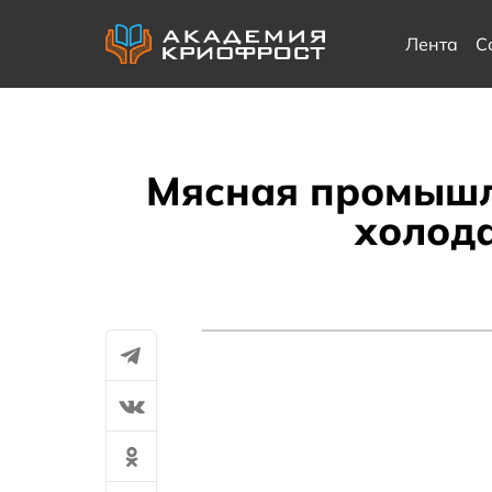
Лента
С
Мясная промышл
холода