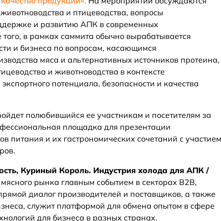
 качество продукции».
На мероприятии обсуждаются
 животноводства и птицеводства, вопросы
оддержке и развитию АПК в современных
е того, в рамках саммита обычно вырабатывается
ти и бизнеса по вопросам, касающимся
зводства мяса и альтернативных источников протеина,
тицеводства и животноводства в контексте
 экспортного потенциала, безопасности и качества
пройдет полюбившийся ее участникам и посетителям за
фессиональная площадка для презентации
ов питания и их гастрономических сочетаний с участие
ров.
сть, Куриный Король. Индустрия холода для АПК /
мясного рынка главным событием в секторах B2B,
прямой диалог производителей и поставщиков, а также
изнеса, служит платформой для обмена опытом в сфере
нологий для бизнеса в разных странах.