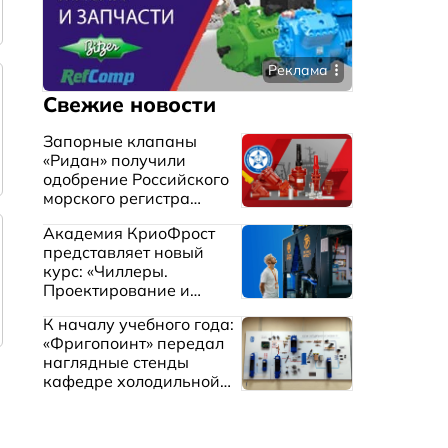
Реклама
Свежие новости
Запорные клапаны
«Ридан» получили
одобрение Российского
морского регистра
судоходства
Академия КриоФрост
представляет новый
курс: «Чиллеры.
Проектирование и
эксплуатация систем
К началу учебного года:
охлаждения жидкостей»
«Фригопоинт» передал
наглядные стенды
кафедре холодильной
техники МГТУ им.
Баумана