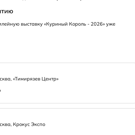
ятию
илейную выставку «Куриный Король - 2026» уже
сква, «Тимирязев Центр»
ю
сква, Крокус Экспо