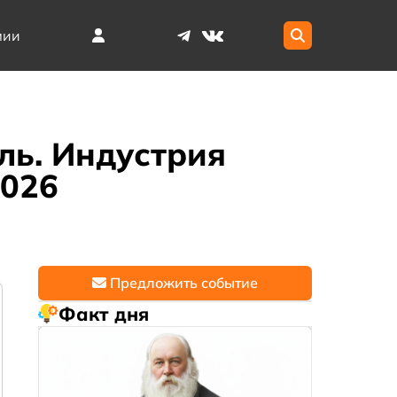
мии
ль. Индустрия
2026
Предложить событие
Факт дня