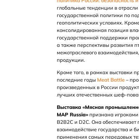
политика России: безопасность и
глобальные тенденции в отрасли
государственной политики по п
геополитических условиях. Кром
консолидированная позиция влас
государственной поддержки прои
а также перспективы развития п
межотраслевого взаимодействия,
продукции.
Кроме того, в рамках выставки 
последние годы
Meat Battle
– про
произведенных в России продукт
лучших отечественных шеф-пова
Выставка «Мясная промышленно
MAP Russia»
признана игроками 
B2B2C и D2C. Она обеспечивает 
взаимодействие государства и б
применения самых передовых тех