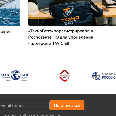
«ТехноВатт» зарегистрировал в
ждение
Роспатенте ПО для управления
чиллерами TW Chill
ых новостей и материалов по