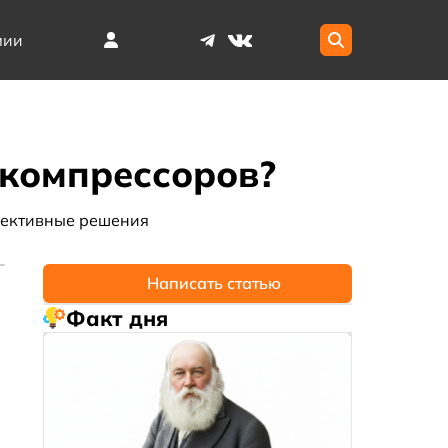
мии
 компрессоров?
ективные решения
Написать статью
Факт дня