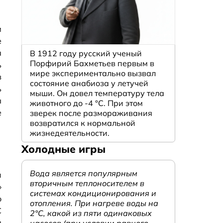
м
е
я
В 1912 году русский ученый
Порфирий Бахметьев первым в
ь
мире экспериментально вызвал
в
состояние анабиоза у летучей
ь
мыши. Он довел температуру тела
ы
животного до -4 °C. При этом
е
зверек после размораживания
возвратился к нормальной
жизнедеятельности.
Холодные игры
Вода является популярным
и
вторичным теплоносителем в
»
системах кондиционирования и
о
отопления. При нагреве воды на
С
2°С, какой из пяти одинаковых
я