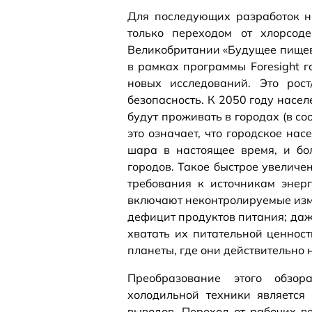
Для последующих разработок н
только переходом от хлорсод
Великобритании «Будущее пищев
в рамках программы Foresight 
новых исследований. Это рост
безопасность. К 2050 году насел
будут проживать в городах (в соот
это означает, что городское на
шара в настоящее время, и бо
городов. Такое быстрое увелич
требования к источникам энер
включают неконтролируемые изм
дефицит продуктов питания; даже
хватать их питательной ценност
планеты, где они действительно 
Преобразование этого обзо
холодильной техники является 
выводов. Переход от рабочих в