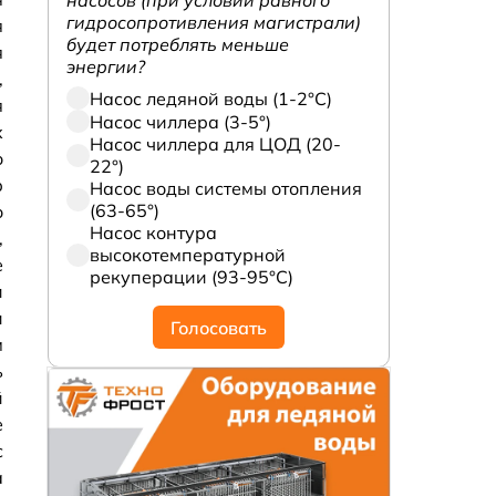
насосов (при условии равного
гидросопротивления магистрали)
я
будет потреблять меньше
я
энергии?
,
Насос ледяной воды (1-2°С)
я
Насос чиллера (3-5°)
х
Насос чиллера для ЦОД (20-
о
22°)
р
Насос воды системы отопления
(63-65°)
о
Насос контура
,
высокотемпературной
е
рекуперации (93-95°С)
и
и
Голосовать
м
ь
й
е
с
а