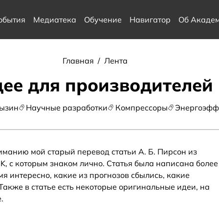
обытия
Медиатека
Обучение
Навигатор
Об Акаде
Главная
/
Лента
щее для производителей
ызин
Научные разработки
Компрессоры
Энергоэфф
манию мой старый перевод статьи А. Б. Пирсон из
 UK, с которым знаком лично. Статья была написана более
мя интересно, какие из прогнозов сбылись, какие
Также в статье есть некоторые оригинальные идеи, на
.