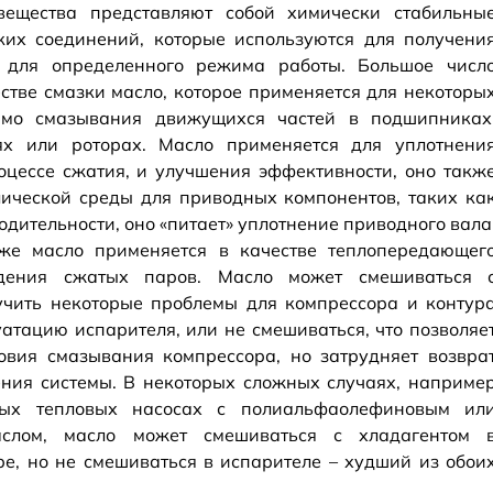
ещества представляют собой химически стабильны
ких соединений, которые используются для получени
х для определенного режима работы. Большое числ
стве смазки масло, которое применяется для некоторы
мо смазывания движущихся частей в подшипниках
ях или роторах. Масло применяется для уплотнени
оцессе сжатия, и улучшения эффективности, оно такж
лической среды для приводных компонентов, таких ка
дительности, оно «питает» уплотнение приводного вала
же масло применяется в качестве теплопередающег
дения сжатых паров. Масло может смешиваться 
лучить некоторые проблемы для компрессора и контур
атацию испарителя, или не смешиваться, что позволяе
овия смазывания компрессора, но затрудняет возвра
ения системы. В некоторых сложных случаях, наприме
ных тепловых насосах с полиальфаолефиновым ил
слом, масло может смешиваться с хладагентом 
е, но не смешиваться в испарителе – худший из обои