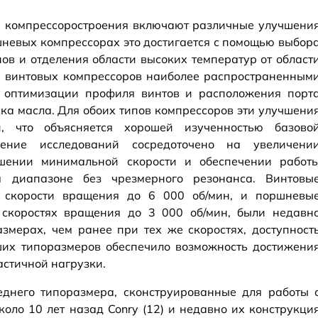
и компрессоростроения включают различные улучшени
шневых компрессорах это достигается с помощью выбор
ов и отделения области высоких температур от област
ля винтовых компрессоров наиболее распространенным
и оптимизации профиля винтов и расположения порт
ка масла. Для обоих типов компрессоров эти улучшени
, что объясняется хорошей изученностью базово
ление исследований сосредоточено на увеличени
ьшении минимальной скорости и обеспечении работ
 диапазоне без чрезмерного резонанса. Винтовы
 скорости вращения до 6 000 об/мин, и поршневы
скоростях вращения до 3 000 об/мин, были недавн
змерах, чем ранее при тех же скоростях, доступност
ших типоразмеров обеспечило возможность достижени
стичной нагрузки.
днего типоразмера, сконструированные для работы 
оло 10 лет назад Conry (12) и недавно их конструкци