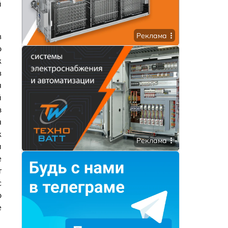
й
в
Реклама
о
к
в
я
й
з
я
к
Реклама
и
е
т
с
о
е