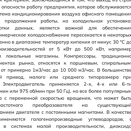
 опасности работу предприятия, которое обслуживаетс
стема кондиционирования воздуха офисного помещени
 продолжения работы, но холодильная установка
отки данных, является важной для обеспечени
оммерческое холодоснабжение пересекается в некоторы
нно в диапазоне температур кипения от минус 30 °С д
оизводительностей от 5 кВт до 500 кВт, наприме
и локальные магазины. Компрессоры, традиционн
ентах рынка, относятся к поршневым, спиральным
от примерно 1м3/час до 10 000 м3/час. В большинств
й привод, малого или среднего типоразмера пр
. Электродвигатель применяется 2-х, 4-х или 6-т
мин или 975 об/мин при 50 Гц), но все более популярны
а с переменной скоростью вращения, что может быт
астотного преобразователя на существующи
ванием двигателя с постоянными магнитами. В качеств
меняются галогенопроизводные углеводородов, 
 в системах малой производительности, диоксид