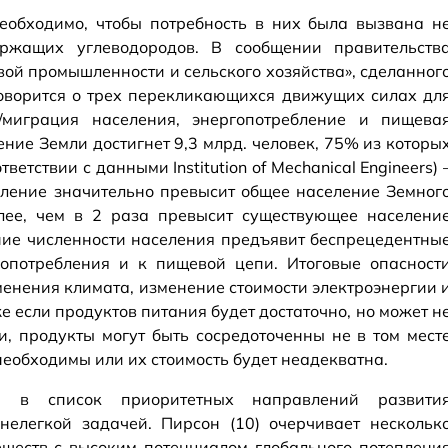
еобходимо, чтобы потребность в них была вызвана н
ержащих углеводородов. В сообщении правительств
ой промышленности и сельского хозяйства», сделанног
говорится о трех перекликающихся движущих силах дл
/миграция населения, энергопотребление и пищева
ение Земли достигнет 9,3 млрд. человек, 75% из которы
ветствии с данными Institution of Mechanical Engineers) 
селение значительно превысит общее население Земног
лее, чем в 2 раза превысит существующее населени
ение численности населения предъявит беспрецедентны
гопотребления и к пищевой цепи. Итоговые опасност
енения климата, изменение стоимости электроэнергии 
 если продуктов питания будет достаточно, но может н
и, продукты могут быть сосредоточенны не в том мест
необходимы или их стоимость будет неадекватна.
ра в список приоритетных направлений развити
нелегкой задачей. Пирсон (10) очерчивает нескольк
еществ с высоким потенциалом глобального потеплени