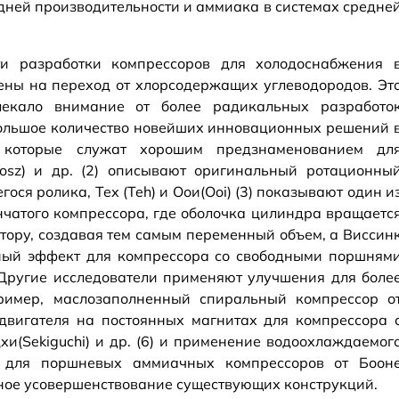
едней производительности и аммиака в системах средне
ти разработки компрессоров для холодоснабжения 
ены на переход от хлорсодержащих углеводородов. Эт
екало внимание от более радикальных разработо
 большое количество новейших инновационных решений 
, которые служат хорошим предзнаменованием дл
rosz) и др. (2) описывают оригинальный ротационны
ося ролика, Тех (Teh) и Оои(Ooi) (3) показывают один и
нчатого компрессора, где оболочка цилиндра вращаетс
тору, создавая тем самым переменный объем, а Виссин
онный эффект для компрессора со свободными поршням
Другие исследователи применяют улучшения для боле
ример, маслозаполненный спиральный компрессор о
е двигателя на постоянных магнитах для компрессора 
и(Sekiguchi) и др. (6) и применение водоохлаждаемог
ля для поршневых аммиачных компрессоров от Боон
енное усовершенствование существующих конструкций.