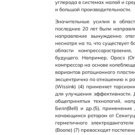
углерода в системах малой и ср
и большой производительности.
Значительные усилия в облас
последние 20 лет были направл
направление вынужденно отвл
несмотря на то, что существует
области компрессоростроения
будущего. Например, Оросз (O
компрессор на основе колеблющег
вариантов ротационного пласти
эксцентрично по отношению к ро
(Wissink) (4) применяет торси
для улучшения эффективности. 
общепринятых технологий, нап
Белл(Bell) и др.(5), применени
качающимся ротором от Секигуцх
герметичного электродвигате
(Boone) (7) превосходят постеп