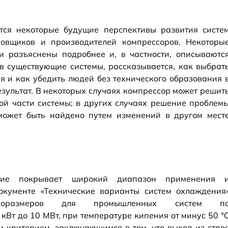
тся некоторые будущие перспективы развития систе
овщиков и производителей компрессоров. Некоторы
и разъяснены подробнее и, в частности, описываютс
в существующие системы, рассказывается, как выбрат
 и как убедить людей без технического образования 
результат. В некоторых случаях компрессор может решит
ой части системы; в других случаях решение проблем
может быть найдено путем изменений в другом мест
ние покрывает широкий диапазон применения 
окументе «Технические варианты систем охлаждения
ипоразмеров для промышленных систем п
кВт до 10 МВт, при температуре кипения от минус 50 °
м критерием, заключающимся в том, что выход из стро