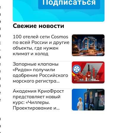
е
а
о
Свежие новости
я
я
100 отелей сети Cosmos
по всей России и другие
х
объекты, где нужен
–
климат и холод
о
е
Запорные клапаны
«Ридан» получили
е
одобрение Российского
и
морского регистра
и
судоходства
Академия КриоФрост
е
представляет новый
е
курс: «Чиллеры.
Проектирование и
эксплуатация систем
я
охлаждения жидкостей»
о
я