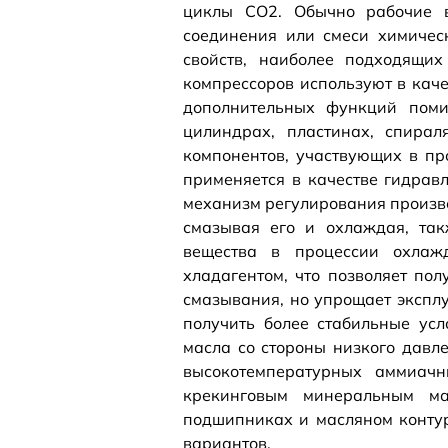
циклы СО2. Обычно рабочие в
соединения или смеси химичес
свойств, наиболее подходящи
компрессоров используют в каче
дополнительных функций поми
цилиндрах, пластинах, спирал
компонентов, участвующих в пр
применяется в качестве гидрав
механизм регулирования произво
смазывая его и охлаждая, так
вещества в процессии охлаж
хладагентом, что позволяет по
смазывания, но упрощает эксплу
получить более стабильные усл
масла со стороны низкого давл
высокотемпературных аммиач
крекинговым минеральным ма
подшипниках и масляном контур
вариантов.