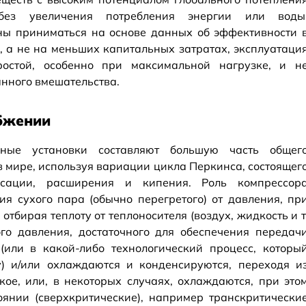
без увеличения потребления энергии или воды
ы приниматься на основе данных об эффективности 
, а не на меньших капитальных затратах, эксплуатаци
остой, особенно при максимальной нагрузке, и н
нного вмешательства.
бжении
ьные установки составляют большую часть общег
в мире, используя вариации цикла Перкинса, состоящег
нсации, расширения и кипения. Роль компрессор
ия сухого пара (обычно перегретого) от давления, пр
отбирая теплоту от теплоносителя (воздух, жидкость и т
го давления, достаточного для обеспечения передач
или в какой-либо технологический процесс, которы
у) и/или охлаждаются и конденсируются, переходя и
кое, или, в некоторых случаях, охлаждаются, при это
оянии (сверхкритические), например транскритически