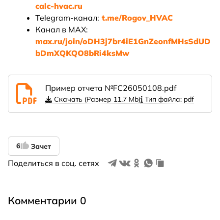
calc-hvac.ru
Telegram-канал:
t.me/Rogov_HVAC
Канал в MAX:
max.ru/join/oDH3j7br4iE1GnZeonfMHsSdUD
bDmXQKQO8bRi4ksMw
Пример отчета №FC26050108.pdf
Скачать (Размер 11.7 Mb)
Тип файла: pdf
6
Зачет
Поделиться в соц. сетях
Комментарии 0