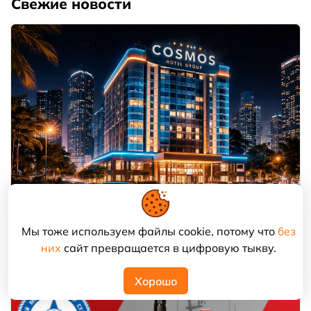
Свежие новости
100 отелей сети Cosmos по всей России и другие
Мы тоже используем файлы cookie, потому что
без
объекты, где нужен климат и холод
них
сайт превращается в цифровую тыкву.
Хорошо