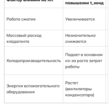
повышении t_конд
п
У
Работа сжатия
Увеличивается
з
с
Массовый расход
Незначительно
Р
хладагента
снижается
П
Падает в основном
и
Холодопроизводительность
из-за роста затрат
р
работы
р
М
Растет
Энергия вспомогательного
(
(вентиляторы
оборудования
н
конденсатора)
и