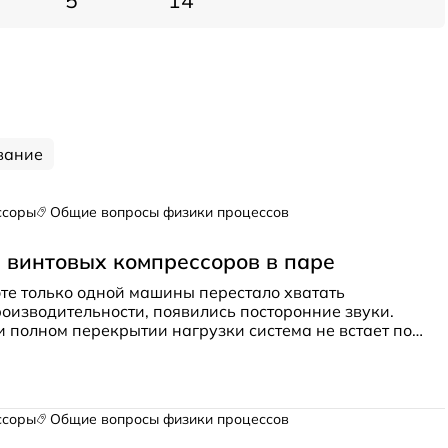
5
14
вание
ссоры
Общие вопросы физики процессов
 винтовых компрессоров в паре
те только одной машины перестало хватать
оизводительности, появились посторонние звуки.
 полном перекрытии нагрузки система не встает по
я может быть неисправность в системе?
ссоры
Общие вопросы физики процессов