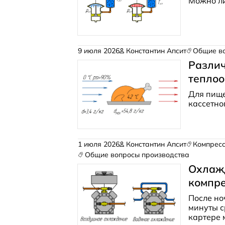
Можно ли
9 июля 2026
Константин Апсит
Общие в
Различ
тепло
Для пище
кассетно
1 июля 2026
Константин Апсит
Компрес
Общие вопросы производства
Охлаж
компр
После но
минуты с
картере 