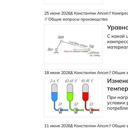
охлажден
вероятн
25 июня 2026
Константин Апсит
Компре
Общие вопросы производства
Уравн
С какой 
компресс
материа
18 июня 2026
Константин Апсит
Общие 
Измене
темпе
При нагр
условии 
потребля
варианты
11 июня 2026
Константин Апсит
Общие 