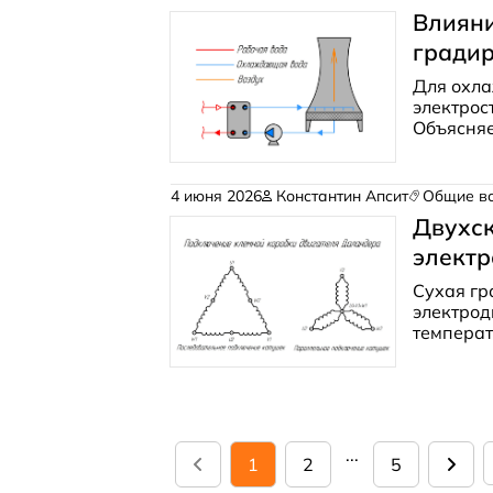
Влияни
гради
Для охла
электрос
Объясня
среды ра
4 июня 2026
Константин Апсит
Общие в
Двухс
электр
Сухая гр
электрод
температ
Оказалос
оборотах
...
1
2
5