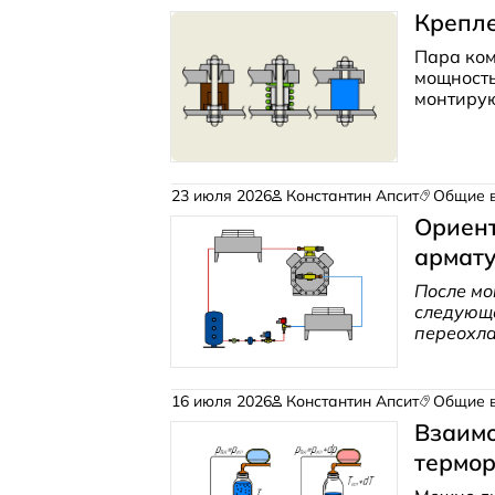
Крепл
Пара ком
мощность
монтирую
лучше вс
23 июля 2026
Константин Апсит
Общие 
Ориен
армату
После мо
следующа
переохла
холодопр
уходит н
сборке?
16 июля 2026
Константин Апсит
Общие 
Взаимо
термо