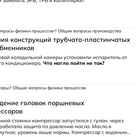
 заменять ЭРВ, ТРВ и капиллярки?
опросы физики процессов
Общие вопросы производства
ия конструкций трубчато-пластинчатых
обменников
вой холодильной камеры установили испаритель от
го кондиционера.
Что могло пойти не так?
соры
Общие вопросы физики процессов
дение головок поршневых
ессоров
чной стоянки компрессор запустился с гулом, через
работала защита по давлению масла. Масло в
мутное, уровень выше нормы. Компрессор с водяным