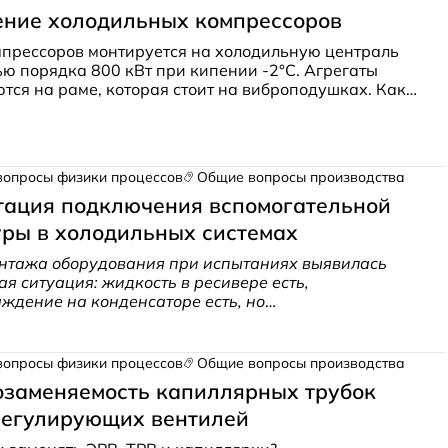
ение холодильных компрессоров
прессоров монтируется на холодильную централь
ю порядка 800 кВт при кипении -2°С. Агрегаты
тся на раме, которая стоит на виброподушках. Как
его разместить машины на раме?
вопросы физики процессов
Общие вопросы производства
тация подключения вспомогательной
ры в холодильных системах
нтажа оборудования при испытаниях выявилась
я ситуация: жидкость в ресивере есть,
ждение на конденсаторе есть, но
оизводительность крайне мала и машина порой
а вакуум.
Какая ошибка могла быть допущена при
вопросы физики процессов
Общие вопросы производства
заменяемость капиллярных трубок
регулирующих вентилей