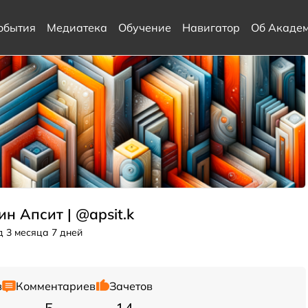
обытия
Медиатека
Обучение
Навигатор
Об Акаде
ин Апсит |
@apsit.k
од 3 месяца 7 дней
в
Комментариев
Зачетов