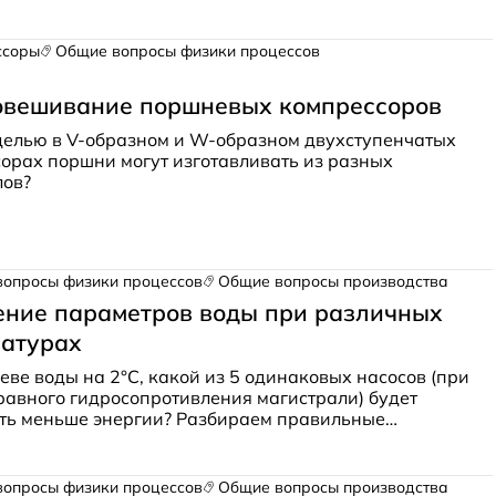
ием, температура падала до +5 °С.
В чём наиболее
ая причина?
ссоры
Общие вопросы физики процессов
овешивание поршневых компрессоров
целью в V-образном и W-образном двухступенчатых
орах поршни могут изготавливать из разных
лов?
вопросы физики процессов
Общие вопросы производства
ние параметров воды при различных
ратурах
еве воды на 2°С, какой из 5 одинаковых насосов (при
равного гидросопротивления магистрали) будет
ть меньше энергии? Разбираем правильные
 ответов.
вопросы физики процессов
Общие вопросы производства