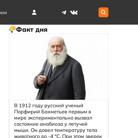
мии
Факт дня
В 1912 году русский ученый
Порфирий Бахметьев первым в
мире экспериментально вызвал
состояние анабиоза у летучей
мыши. Он довел температуру тела
животного до -4 °C. При этом зверек