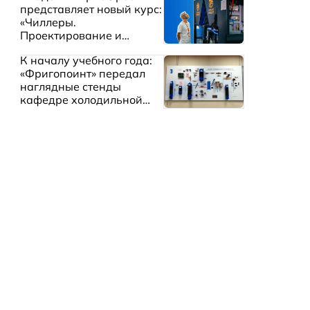
представляет новый курс:
«Чиллеры.
Проектирование и
эксплуатация систем
К началу учебного года:
охлаждения жидкостей»
«Фригопоинт» передал
наглядные стенды
кафедре холодильной
техники МГТУ им.
Баумана