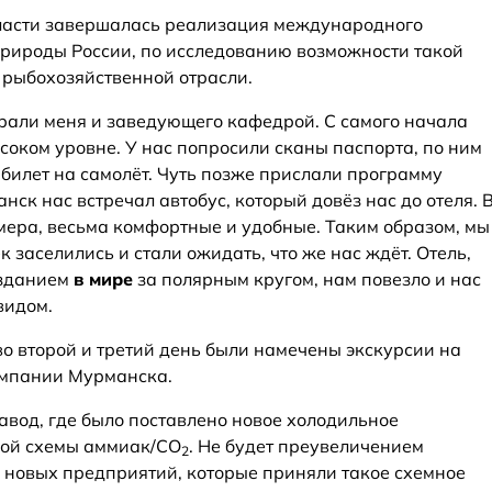
бласти завершалась реализация международного
рироды России, по исследованию возможности такой
 рыбохозяйственной отрасли.
рали меня и заведующего кафедрой. С самого начала
соком уровне. У нас попросили сканы паспорта, по ним
 билет на самолёт. Чуть позже прислали программу
нск нас встречал автобус, который довёз нас до отеля. 
мера, весьма комфортные и удобные. Таким образом, мы
к заселились и стали ожидать, что же нас ждёт. Отель,
 зданием
в мире
за полярным кругом, нам повезло и нас
видом.
во второй и третий день были намечены экскурсии на
омпании Мурманска.
авод, где было поставлено новое холодильное
ной схемы аммиак/CO
. Не будет преувеличением
2
их новых предприятий, которые приняли такое схемное