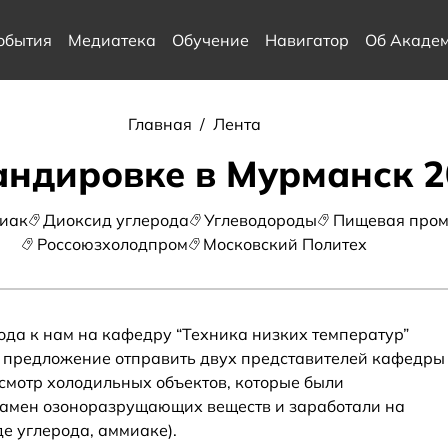
обытия
Медиатека
Обучение
Навигатор
Об Акаде
Главная
/
Лента
андировке в Мурманск 2
иак
Диоксид углерода
Углеводороды
Пищевая про
Россоюзхолодпром
Московский Политех
ода к нам на кафедру “Техника низких температур”
о предложение отправить двух представителей кафедры
смотр холодильных объектов, которые были
замен озоноразрущающих веществ и заработали на
е углерода, аммиаке).