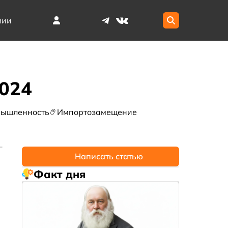
мии
024
мышленность
Импортозамещение
Написать статью
Факт дня