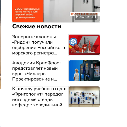
Реклама
Свежие новости
Запорные клапаны
«Ридан» получили
одобрение Российского
морского регистра
судоходства
Академия КриоФрост
представляет новый
курс: «Чиллеры.
Проектирование и
эксплуатация систем
К началу учебного года:
охлаждения жидкостей»
«Фригопоинт» передал
наглядные стенды
кафедре холодильной
техники МГТУ им.
Баумана