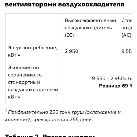
вентиляторами воздухоохладителя
Высокоэффективный
Станд
воздухоохладитель
возду
(EC)
(AC)
Энергопотребление,
2 950
9 550
кВт⋅ч
Экономия по
сравнению со
9 550 – 2 950= 6.6
стандартным
Разница 69 %
воздухоохладителем,
кВт⋅ч
1
Приблизительно 200 тонн груш (охлаждение и
хранение), срок хранения 255 дней.
Таблица 2. Расход энергии