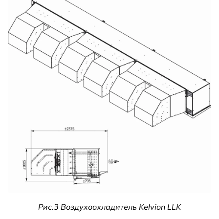
Рис.3 Воздухоохладитель Kelvion LLK