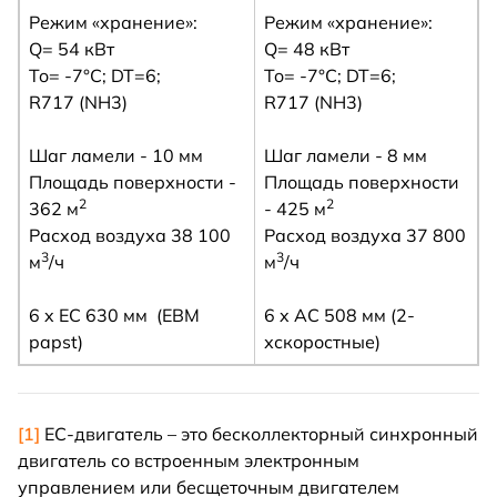
Режим «хранение»:
Режим «хранение»:
Q= 54 кВт
Q= 48 кВт
To= -7°C; DT=6;
To= -7°C; DT=6;
R717 (NH3)
R717 (NH3)
Шаг ламели - 10 мм
Шаг ламели - 8 мм
Площадь поверхности -
Площадь поверхности
2
2
362 м
- 425 м
Расход воздуха 38 100
Расход воздуха 37 800
3
3
м
/ч
м
/ч
6 x EC 630 мм (EBM
6 x AC 508 мм (2-
papst)
хскоростные)
[1]
ЕС-двигатель – это бесколлекторный синхронный
двигатель со встроенным электронным
управлением или бесщеточным двигателем