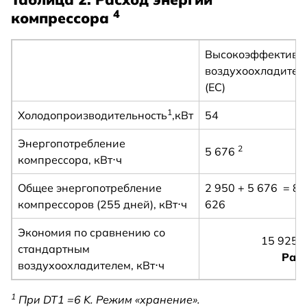
4
компрессора
Высокоэффективн
воздухоохладител
(EC)
1
Холодопроизводительность
,кВт
54
Энергопотребление
2
5 676
компрессора, кВт⋅ч
Общее энергопотребление
2 950 + 5 676 = 8
компрессоров (255 дней), кВт⋅ч
626
Экономия по сравнению со
15 925 –
стандартным
Раз
воздухоохладителем, кВт⋅ч
1
При DT1 =6 K. Режим «хранение».