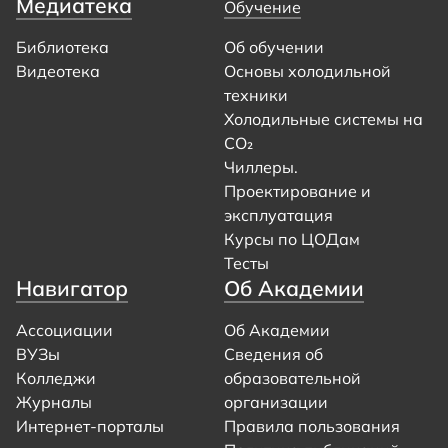
Медиатека
Обучение
Библиотека
Об обучении
Видеотека
Основы холодильной
техники
Холодильные системы на
CO₂
Чиллеры.
Проектирование и
эксплуатация
Курсы по ЦОДам
Тесты
Навигатор
Об Академии
Ассоциации
Об Академии
ВУЗы
Сведения об
Колледжи
образовательной
Журналы
организации
Интернет-порталы
Правила пользования