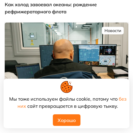
Как холод завоевал океаны: рождение
рефрижераторного флота
Новости
Мы тоже используем файлы cookie, потому что
без
них
сайт превращается в цифровую тыкву.
«ТехноВатт» зарегистрировал в Роспатенте ПО для
управления чиллерами TW Chill
Хорошо