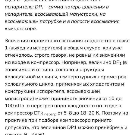
испарителе; DР
– сумма потерь давления в
1
испарителе, всасывающей магистрали, на
всасывающем патрубке и в полости всасывания
компрессора.
Значения параметров состояния хладагента в точке
1 (выход из испарителя) в общем случае, как уже
отмечалось, строго говоря, не равны их значениям
на входе в компрессор. Например, величина DР
(в
1
зависимости от типа, состава и структуры
холодильной машины, температурных параметров
холодильного цикла, применяемых хладагентов и
конструкции испарителя, всасывающей
магистрали) может принимать значения от 10 до
100 кПа, а перегрев пара хладагента на входе в
компрессор DTк
от 5–8 до 18–20 К. Поэтому на
перегр
практике при подборе компрессора принято
допускать, что величиной DР1 можно пренебречь и
считать Р
@ Р0.