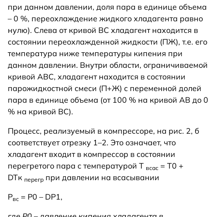
при данном давлении, доля пара в единице объема
– 0 %, переохлаждение жидкого хладагента равно
нулю). Слева от кривой ВС хладагент находится в
состоянии переохлажденной жидкости (ПЖ), т.е. его
температура ниже температуры кипения при
данном давлении. Внутри области, ограничиваемой
кривой АВС, хладагент находится в состоянии
парожидкостной смеси (П+Ж) с переменной долей
пара в единице объема (от 100 % на кривой АВ до 0
% на кривой ВС).
Процесс, реализуемый в компрессоре, на рис. 2, б
соответствует отрезку 1–2. Это означает, что
хладагент входит в компрессор в состоянии
перегретого пара с температурой Т
= Т0 +
всас
DTк
при давлении на всасывании
перегр
Р
= Р0 – DР1,
вс
где Р0 – давление кипения хладагента в