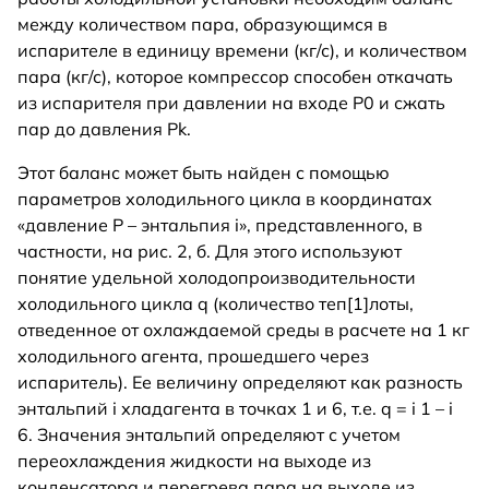
между количеством пара, образующимся в
испарителе в единицу времени (кг/с), и количеством
пара (кг/с), которое компрессор способен откачать
из испарителя при давлении на входе P0 и сжать
пар до давления Pk.
Этот баланс может быть найден с помощью
параметров холодильного цикла в координатах
«давление P – энтальпия i», представленного, в
частности, на рис. 2, б. Для этого используют
понятие удельной холодопроизводительности
холодильного цикла q (количество теп[1]лоты,
отведенное от охлаждаемой среды в расчете на 1 кг
холодильного агента, прошедшего через
испаритель). Ее величину определяют как разность
энтальпий i хладагента в точках 1 и 6, т.е. q = i 1 – i
6. Значения энтальпий определяют с учетом
переохлаждения жидкости на выходе из
конденсатора и перегрева пара на выходе из