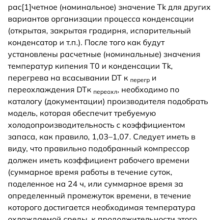
рас[1]четное (номинальное) значение Tk для других
вариантов организации процесса конденсации
(открытая, закрытая градирня, испарительный
конденсатор и т.п.). После того как будут
установлены расчетные (номинальные) значения
температур кипения T0 и конденсации Tk,
перегрева на всасывании DT к
и
перегр
переохлаждения DTк
, необходимо по
переохл
каталогу (документации) производителя подобрать
модель, которая обеспечит требуемую
холодопроизводительность с коэффициентом
запаса, как правило, 1,03–1,07. Следует иметь в
виду, что правильно подобранный компрессор
должен иметь коэффициент рабочего времени
(суммарное время работы в течение суток,
поделенное на 24 ч, или суммарное время за
определенный промежуток времени, в течение
которого достигается необходимая температура
охлаждаемой среды, к продолжительности этого