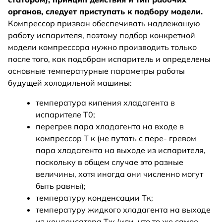
органов, следует приступать к подбору модели.
Компрессор призван обеспечивать надлежащую
работу испарителя, поэтому подбор конкретной
модели компрессора нужно производить только
после того, как подобран испаритель и определены
основные температурные параметры работы
будущей холодильной машины:
температура кипения хладагента в
испарителе T0;
перегрев пара хладагента на входе в
компрессор T к (не путать с пере- гревом
пара хладагента на выходе из испарителя,
поскольку в общем случае это разные
величины, хотя иногда они численно могут
быть равны);
температуру конденсации Tк;
температуру жидкого хладагента на выходе
из конденсатора Tж (или, что то же самое,