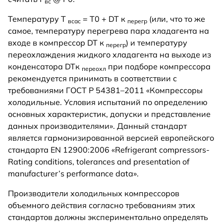
вс
Температуру Т
= Т0 + DT к
(или, что то же
всас
перегр
самое, температуру перегрева пара хладагента на
входе в компрессор DT к
) и температуру
перегр
переохлаждения жидкого хладагента на выходе из
конденсатора DTк
при подборе компрессора
переохл
рекомендуется принимать в соответствии с
требованиями ГОСТ Р 54381–2011 «Компрессоры
холодильные. Условия испытаний по определению
основных характеристик, допуски и представление
данных производителями». Данный стандарт
является гармонизированной версией европейского
стандарта EN 12900:2006 «Refrigerant compressors-
Rating conditions, tolerances and presentation of
manufacturer’s performance data».
Производители холодильных компрессоров
объемного действия согласно требованиям этих
стандартов должны экспериментально определять