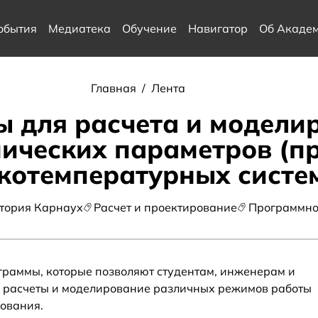
обытия
Медиатека
Обучение
Навигатор
Об Акаде
Главная
/
Лента
 для расчета и модели
ических параметров (пр
котемпературных систе
тория Карнаух
Расчет и проектирование
Программно
ограммы, которые позволяют студентам, инженерам и
 расчеты и моделирование различных режимов работы
дования.