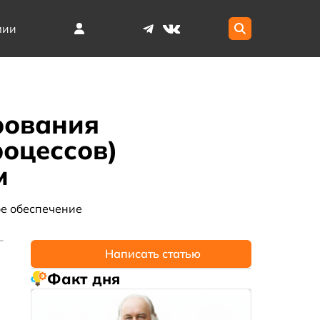
мии
рования
оцессов)
м
е обеспечение
Написать статью
Факт дня