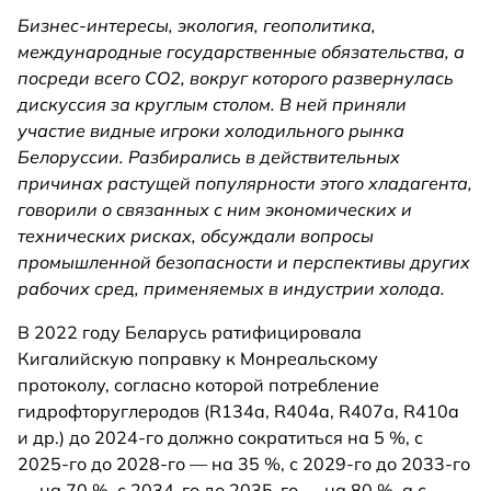
Бизнес-интересы, экология, геополитика,
международные государственные обязательства, а
посреди всего СО2, вокруг которого развернулась
дискуссия за круглым столом. В ней приняли
участие видные игроки холодильного рынка
Белоруссии. Разбирались в действительных
причинах растущей популярности этого хладагента,
говорили о связанных с ним экономических и
технических рисках, обсуждали вопросы
промышленной безопасности и перспективы других
рабочих сред, применяемых в индустрии холода.
В 2022 году Беларусь ратифицировала
Кигалийскую поправку к Монреальскому
протоколу, согласно которой потребление
гидрофторуглеродов (R134a, R404a, R407a, R410a
и др.) до 2024-го должно сократиться на 5 %, с
2025-го до 2028-го — на 35 %, с 2029-го до 2033-го
— на 70 %, с 2034-го до 2035-го — на 80 %, а с