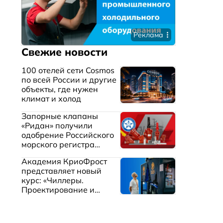
Реклама
Свежие новости
100 отелей сети Cosmos
по всей России и другие
объекты, где нужен
климат и холод
Запорные клапаны
«Ридан» получили
одобрение Российского
морского регистра
судоходства
Академия КриоФрост
представляет новый
курс: «Чиллеры.
Проектирование и
эксплуатация систем
охлаждения жидкостей»