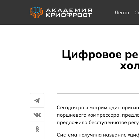
Лента
С
Цифровое ре
хо
Сегодня рассмотрим один ориги
поршневого компрессора, предл
предложила бесступенчатое регу
Система получила название «циф