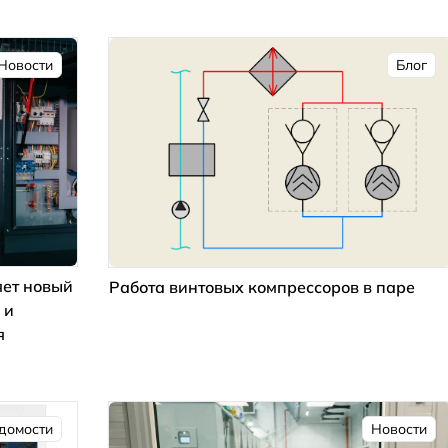
Новости
Блог
ет новый
Работа винтовых компрессоров в паре
 и
я
домости
Новости