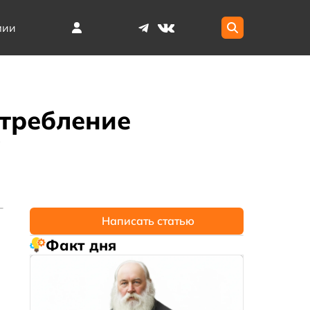
мии
требление
а
Написать статью
Факт дня