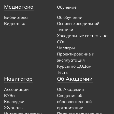
Медиатека
Обучение
Библиотека
Об обучении
Видеотека
Основы холодильной
техники
Холодильные системы на
CO₂
Чиллеры.
Проектирование и
эксплуатация
Курсы по ЦОДам
Тесты
Навигатор
Об Академии
Ассоциации
Об Академии
ВУЗы
Сведения об
Колледжи
образовательной
Журналы
организации
Интернет-порталы
Правила пользования