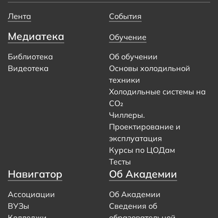
Лента
События
Медиатека
Обучение
Библиотека
Об обучении
Видеотека
Основы холодильной
техники
Холодильные системы на
CO₂
Чиллеры.
Проектирование и
эксплуатация
Курсы по ЦОДам
Тесты
Навигатор
Об Академии
Ассоциации
Об Академии
ВУЗы
Сведения об
Колледжи
образовательной