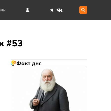
мии
к #53
Факт дня