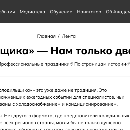
обытия
Медиатека
Обучение
Навигатор
Об Акаде
Главная
/
Лента
щика» — Нам только два
Профессиональные праздники
По страницам истории
лодильщика» - это уже даже не традиция. Это
важнейших ежегодных событий для специалистов, чьи
заны с холодоснабжением и кондиционированием.
ия. Нет другого формата, где представители холодильных
 всех регионов страны, могли бы не только душевно
ановке, обменяться опытом, завязать новые контакты,