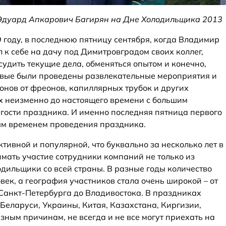
Эдуард Апкарович Багирян на Дне Холодильщика 2013
 году, в последнюю пятницу сентября, когда Владимир
 к себе на дачу под Димитровградом своих коллег,
бсудить текущие дела, обменяться опытом и конечно,
рвые были проведены развлекательные мероприятия и
онов от фреонов, капиллярных трубок и других
х неизменно до настоящего времени с большим
гости праздника. И именно последняя пятница первого
ым временем проведения праздника.
тивной и популярной, что буквально за несколько лет в
мать участие сотрудники компаний не только из
одильщики со всей страны. В разные годы количество
век, а география участников стала очень широкой – от
 Санкт-Петербурга до Владивостока. В праздниках
Беларуси, Украины, Китая, Казахстана, Киргизии,
зным причинам, не всегда и не все могут приехать на