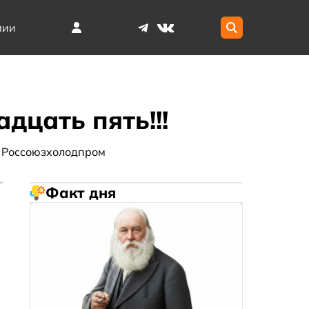
мии
дцать пять!!!
Россоюзхолодпром
Факт дня