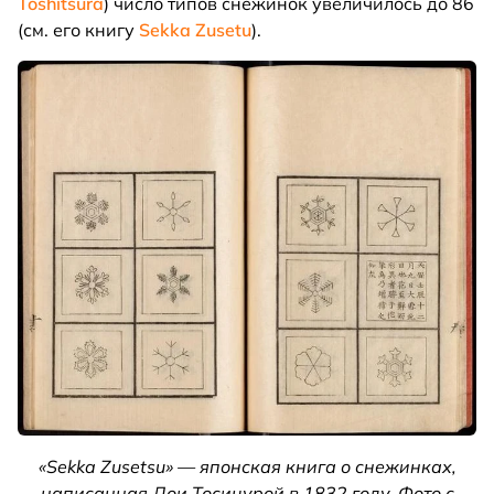
Toshitsura
) число типов снежинок увеличилось до 86
(см. его книгу
Sekka Zusetu
).
«Sekka Zusetsu» — японская книга о снежинках,
написанная Дои Тосицурой в 1832 году. Фото с