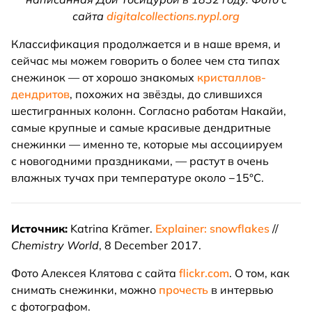
сайта
digitalcollections.nypl.org
Классификация продолжается и в наше время, и
сейчас мы можем говорить о более чем ста типах
снежинок — от хорошо знакомых
кристаллов-
дендритов
, похожих на звёзды, до слившихся
шестигранных колонн. Согласно работам Накайи,
самые крупные и самые красивые дендритные
снежинки — именно те, которые мы ассоциируем
с новогодними праздниками, — растут в очень
влажных тучах при температуре около −15°C.
Источник:
Katrina Krämer.
Explainer: snowflakes
//
Chemistry World
, 8 December 2017.
Фото Алексея Клятова с сайта
flickr.com
. О том, как
снимать снежинки, можно
прочесть
в интервью
с фотографом.