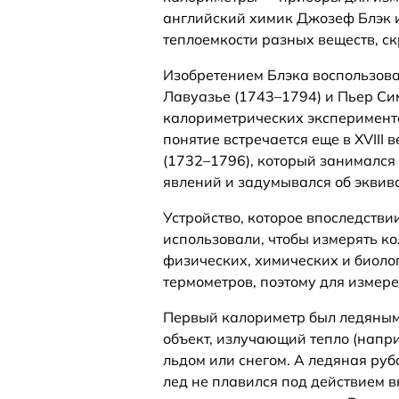
английский химик Джозеф Блэк и
теплоемкости разных веществ, с
Изобретением Блэка воспользов
Лавуазье (1743–1794) и Пьер Си
калориметрических эксперименто
понятие встречается еще в XVIII
(1732–1796), который занимался
явлений и задумывался об эквив
Устройство, которое впоследств
использовали, чтобы измерять к
физических, химических и биоло
термометров, поэтому для измер
Первый калориметр был ледяным 
объект, излучающий тепло (напр
льдом или снегом. А ледяная руб
лед не плавился под действием в