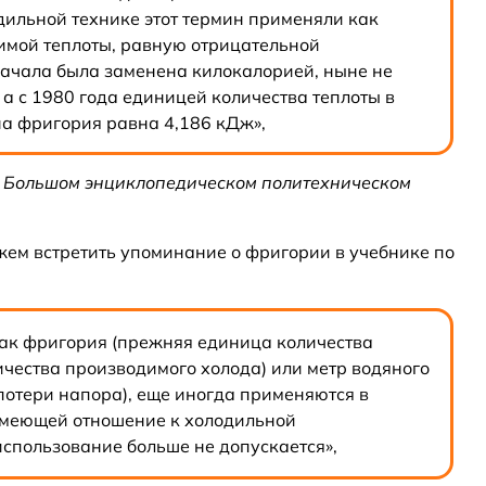
дильной технике этот термин применяли как
имой теплоты, равную отрицательной
ачала была заменена килокалорией, ныне не
 с 1980 года единицей количества теплоты в
на фригория равна 4,186 кДж»,
 в Большом энциклопедическом политехническом
жем встретить упоминание о фригории в учебнике по
как фригория (прежняя единица количества
ичества производимого холода) или метр водяного
потери напора), еще иногда применяются в
имеющей отношение к холодильной
использование больше не допускается»,