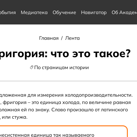
обытия
Медиатека
Обучение
Навигатор
Об Акаде
Главная
/
Лента
ригория: что это такое?
По страницам истории
редложенная для измерения холодопроизводительности.
, фригория – это единица холода, по величине равная
ложная ей по знаку. Слово произошло от латинского
од или стужа.
несистемная единица так называемого