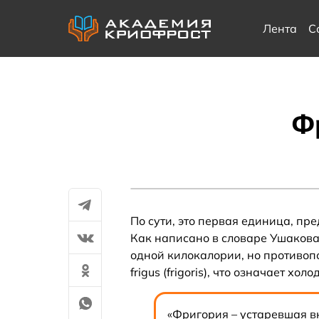
Лента
С
Ф
По сути, это первая единица, п
Как написано в словаре Ушакова
одной килокалории, но противопо
frigus (frigoris), что означает хол
«Фригория – устаревшая в