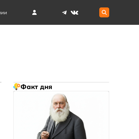
мии
Факт дня