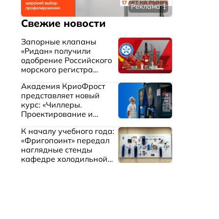
Реклама
Свежие новости
Запорные клапаны
«Ридан» получили
одобрение Российского
морского регистра
судоходства
Академия КриоФрост
представляет новый
курс: «Чиллеры.
Проектирование и
эксплуатация систем
К началу учебного года:
охлаждения жидкостей»
«Фригопоинт» передал
наглядные стенды
кафедре холодильной
техники МГТУ им.
Баумана