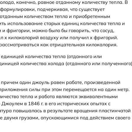
олода, конечно, равное отданному количеству тепла. В
 формулировки, подчеркивая, что существует
 отданным количеством тепла и приобретенным
ить использование старых единиц количества тепла и
 и фригории, можно было бы говорить, что сосуд,
л х килокалорий воздуху или получил х фригорий.
рассматриваться как отрицательная килокалория.
единицей количества тепла (отданного или
единицей количества холода (отданного или полученного
 причем один джоуль равен работе, произведенной
 приложения силы при этом перемещается на один метр.
личество тепла и работа являются эквивалентными
 Джоулем в 1846 г. в его исторических опытах с
атура повышалась в результате вращения пластинчатой
е двумя грузами, опускающимися под действием своего