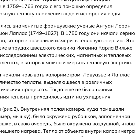
 в 1759–1763 годах с его помощью определил
крытую теплоту плавления льда и испарения воды.
ались знаменитые французские ученые Антуан Лоран
мон Лаплас (1749–1827). В 1780 году они начали серию
в, которые позволили измерить тепловую энергию. Это
 веке в трудах шведского физика Иоганна Карла Вильке
 исследованием электрических, магнитных и тепловых
алентах, в которых можно измерять тепловую энергию.
ии начали называть калориметром, Лавуазье и Лаплас
оличество теплоты, выделяющееся в различных
гических процессах. Тогда еще не было точных
ения теплоты приходилось идти на ухищрения.
(рис.2). Внутренняя полая камера, куда помещали
имер, мышку), была окружена рубашкой, заполненной
ашка, в свою очередь, была окружена воздушной, чтобы
нешнего нагрева. Тепло от объекта внутри калориметра