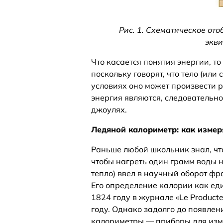
Рис. 1. Схематическое о
экви
Что касается понятия энергии, то
поскольку говорят, что тело (или
условиях оно может произвести ра
энергия являются, следовательн
джоулях.
Ледяной калориметр: как измер
Раньше любой школьник знал, что
чтобы нагреть один грамм воды н
тепло) ввел в научный оборот ф
Его определение калории как ед
1824 году в журнале «Le Product
году. Однако задолго до появле
калориметры — приборы для изм