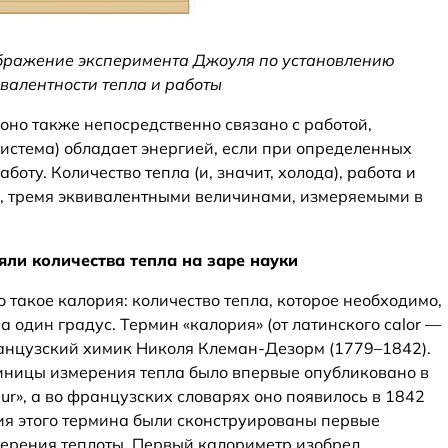
тображение эксперимента Джоуля по установлению
валентности тепла и работы
 оно также непосредственно связано с работой,
 система) обладает энергией, если при определенных
боту. Количество тепла (и, значит, холода), работа и
о, тремя эквивалентными величинами, измеряемыми в
яли количества тепла на заре науки
 такое калория: количество тепла, которое необходимо,
а один градус. Термин «калория» (от латинского calor —
ранцузский химик Николя Клеман-Дезорм (1779–1842).
иницы измерения тепла было впервые опубликовано в
eur», а во французских словарях оно появилось в 1842
ния этого термина были сконструированы первые
ерения теплоты. Первый калориметр изобрел