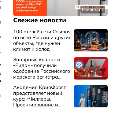
я
Реклама
Свежие новости
я
100 отелей сети Cosmos
я
по всей России и другие
объекты, где нужен
климат и холод
.
Запорные клапаны
«Ридан» получили
/
одобрение Российского
в
морского регистра
в
судоходства
Академия КриоФрост
представляет новый
и
курс: «Чиллеры.
.
Проектирование и
эксплуатация систем
охлаждения жидкостей»