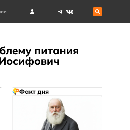
мии
блему питания
д Иосифович
Факт дня