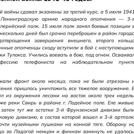
й войны сдавал экзамены за третий курс, а 5 июля 194
 Ленинградскую армию народного ополчения — 3-
ллерийский полк. 15 июля полк занял боевые позиции 
 несколько дней был срочно переброшен в район город
отвращения завершения внешнего, второго кольц
нные ополченцы сходу вступили в бой с наступающим
и Тулокса. Учились воевать в бою, под огнем. Осваива
ессию телефониста на наблюдательном пункт
жали фронт около месяца, пока не были отрезаны 
ения пришлось уничтожить все тяжелое вооружение. 
ил из окружения лесами на восток около трех недель
же реки Свирь в районе г. Лодейное поле. Еле живые
 затем тут же остатки 3-й Фрунзенской дивизии был
овую дивизию, в состав которой вошел и 3-й артполк
чти музейными пушками на конной тяге. Оборону н
цо за Ладогой немцам и финнам замкнуть не удалось