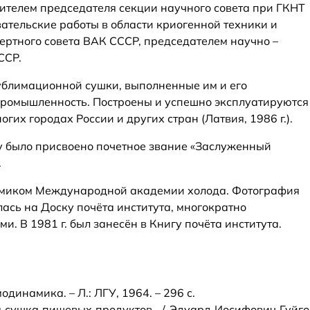
тителем председателя секции научного совета при ГКНТ
тельские работы в области криогенной техники и
ертного совета ВАК СССР, председателем научно –
ССР.
ублимационной сушки, выполненные им и его
промышленность. Построены и успешно эксплуатируются
гих городах России и других стран (Латвия, 1986 г.).
у было присвоено почетное звание «Заслуженный
.
демиком Международной академии холода. Фотография
ась на Доску почёта института, многократно
. В 1981 г. был занесён в Книгу почёта института.
одинамика. – Л.: ЛГУ, 1964. – 296 с.
я сушка пищевых продуктов. / Эдуард Иосифович Гуйго