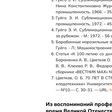
Нина Константиновна Жура
промышленность, 1966. – 357
Гуйго Э. И. Сублимацион
промышленность, 1972. – 455
Гуйго Э. И. Сублимационн
за рубежом. - М.: 1972. - 56 с
Барабанные морозильные аппа
Гуйго. - Л.: Машиностроение,
Статья «К 100‑летию со дн
Бараненко А. В., Цветков О.
В. В., Клюева Р. В., Федоров
сборнике «ВЕСТНИК МАХ» № 
Цветков, О. Б. 70 ЛЕТ В С
хладотехники» Университета
— №10.— С. 30–31. — URL:
h
Из воспоминаний профес
время Великой Отечеств