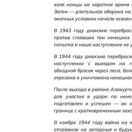
холя немцы на короткое время 
Затем — длительная оборона на
окопных условиях начали освоени
В 1943 году дивизию переброси
против стоявших там немецких
попытка и наше наступление не 
В 1944 году дивизию переброси
наступлении с выходом на го
обходной бросок через леса, бол
отрезана и уничтожена немецкая
После выхода в районе Алакурт
для участия в ударе по неме
подготовлен и успешен — он з
границе с кратковременным захо
В ноябре 1944 году война на 
отправили на западные и буду