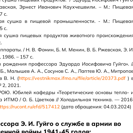
вская, Эрнест Иванович Каухчешвили. – М.: Пищева
 с.
ная сушка в пищевой промышленности. - М.: Пищева
 с.
ая сушка пищевых продуктов животного происхождени
.
раты. / Н. В. Фомин, Б. М. Менин, В. Б. Ржевская, Э. И
 1986. – 157 с.
я рождения профессора Эдуарда Иосифовича Гуйго». /
 Б., Малышев А. А., Сосунов С. А., Лаптев Ю. А., Митропо
 В. Н. (
https://vestnikmax.ifmo.ru/file/article/20373.pdf
) 
2, 2021.
ТРОЮ. Юбилей кафедры «Теоретические основы тепло- 
 ИТМО / О. Б. Цветков // Холодильная техника. — 2016
ttps://rucont.ru/efd/517412
(дата обращения: 04.03.2024)
сора Э. И. Гуйго о службе в армии во
енной войны 1941‑45 годов: