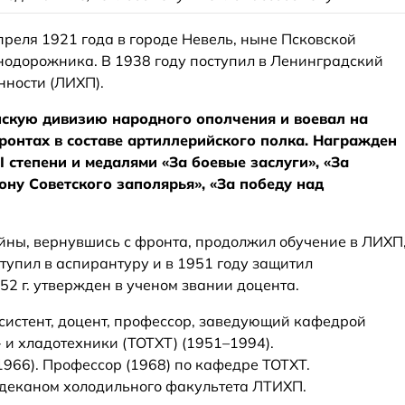
реля 1921 года в городе Невель, ныне Псковской
знодорожника. В 1938 году поступил в Ленинградский
нности (ЛИХП).
енскую дивизию народного ополчения и воевал на
ронтах в составе артиллерийского полка. Награжден
 степени и медалями «За боевые заслуги», «За
ону Советского заполярья», «За победу над
йны, вернувшись с фронта, продолжил обучение в ЛИХП
ступил в аспирантуру и в 1951 году защитил
2 г. утвержден в ученом звании доцента.
систент, доцент, профессор, заведующий кафедрой
- и хладотехники (ТОТХТ) (1951–1994).
1966). Профессор (1968) по кафедре ТОТХТ.
м деканом холодильного факультета ЛТИХП.