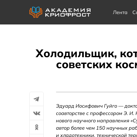
Лента
С
Холодильщик, ко
советских ко
Эдуард Иосифович Гуйго — доктор
соавторстве с профессором Э. И.
нового научного направления «
автор более чем 150 научных раб
и хладотехники, технической те