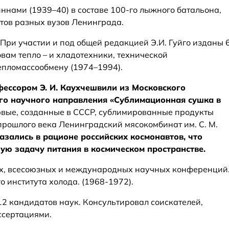
ннами (1939–40) в составе 100-го лыжного батальона,
тов разных вузов Ленинграда.
При участии и под общей редакцией Э.И. Гуйго изданы 
вам тепло – и хладотехники, технической
епломассообмену (1974–1994).
офессором Э. И. Каухчешвили из Московского
ого научного направления «Сублимационная сушка в
вые, созданные в СССР, сублимированные продукты
прошлого века Ленинградский мясокомбинат им. С. М.
азались в рационе российских космонавтов, что
ю задачу питания в космическом пространстве.
х, всесоюзных и международных научных конференций
 института холода. (1968‑1972).
12 кандидатов наук. Консультировал соискателей,
ссертациями.