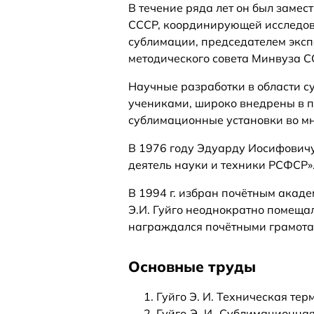
В течение ряда лет он был замес
СССР, координирующей исследова
сублимации, председателем эксп
методического совета Минвуза С
Научные разработки в области с
учениками, широко внедрены в 
сублимационные установки во мно
В 1976 году Эдуарду Иосифович
деятель науки и техники РСФСР»
В 1994 г. избран почётным ака
Э.И. Гуйго неоднократно помещал
награждался почётными грамотами
Основные труды
Гуйго Э. И. Техническая терм
Гуйго Э. И. Сублимационна