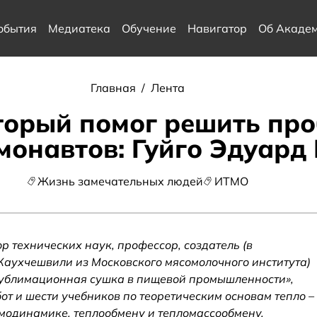
обытия
Медиатека
Обучение
Навигатор
Об Акаде
Главная
/
Лента
торый помог решить про
смонавтов: Гуйго Эдуар
Жизнь замечательных людей
ИТМО
 технических наук, профессор, создатель (в
 Каухчешвили из Московского мясомолочного института)
Сублимационная сушка в пищевой промышленности»,
от и шести учебников по теоретическим основам тепло –
рмодинамике, теплообмену и тепломассообмену.