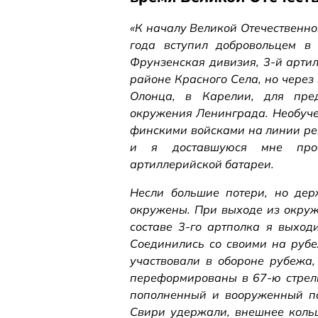
«К началу Великой Отечественно
года вступил добровольцем в
Фрунзенская дивизия, 3-й арти
районе Красного Села, но через
Олонца, в Карелии, для пред
окружения Ленинграда. Необуче
финскими войсками на линии рек
и я доставшуюся мне проф
артиллерийской батареи.
Несли большие потери, но дер
окружены. При выходе из окруж
составе 3-го артполка я выход
Соединились со своими на рубе
участвовали в обороне рубежа,
переформированы в 67-ю стрелк
пополненный и вооруженный по
Свири удержали, внешнее коль