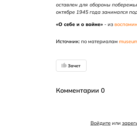
оставлен для обороны побережь
октябре 1945 года занимался под
«О себе и о войне»
- из
воспоми
Источник:
по материалам
museum
Зачет
Комментарии 0
Войдите
или
зарег