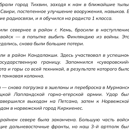
брали город Тихвин, заходя к нам в ближайшие тылы
 Свири, постепенное улучшение вооружения, навыков. 
е радиосвязи, и я обучился на радиста 1 класса.
ли севернее в район г. Кемь, бросили в наступлени
 войск — в попытке выбить Финляндию из войны. Эт
удались, снова были большие потери.
ли в район Кандалакши. Здесь участвовал в успешно
сударственную границу. Запомнился «суворовский
ота и горы со всей техникой, в результате которого был
 танковая колонна.
и — снова погрузка в эшелоны и переброска в Мурманс
цкой Лапландской горно-егерской армии. Удар бы
авершился выходом на Петсамо, затем к Норвежско
дом в норвежский город Киркиенес.
крайнем севере была закончена. Большую часть войс
щие дальневосточные фронты, но наш 3-й артполк бы