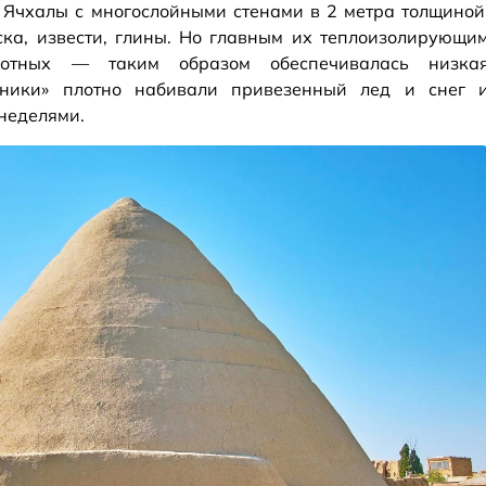
Ячхалы с многослойными стенами в 2 метра толщиной
еска, извести, глины. Но главным их теплоизолирующи
отных — таким образом обеспечивалась низка
льники» плотно набивали привезенный лед и снег 
 неделями.