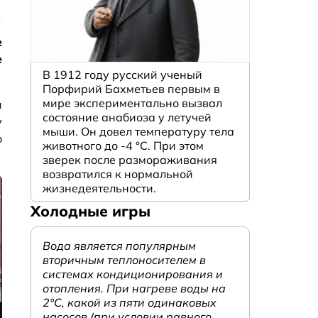
е
е
В 1912 году русский ученый
Порфирий Бахметьев первым в
мире экспериментально вызвал
и
состояние анабиоза у летучей
у
мыши. Он довел температуру тела
о
животного до -4 °C. При этом
зверек после размораживания
возвратился к нормальной
жизнедеятельности.
Холодные игры
Вода является популярным
вторичным теплоносителем в
системах кондиционирования и
отопления. При нагреве воды на
2°С, какой из пяти одинаковых
насосов (при условии равного