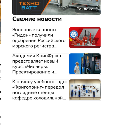
Реклама
Свежие новости
Запорные клапаны
«Ридан» получили
одобрение Российского
морского регистра
судоходства
Академия КриоФрост
представляет новый
о
курс: «Чиллеры.
и
Проектирование и
эксплуатация систем
:
К началу учебного года:
охлаждения жидкостей»
к
«Фригопоинт» передал
о
наглядные стенды
кафедре холодильной
о
техники МГТУ им.
Баумана
ы
й