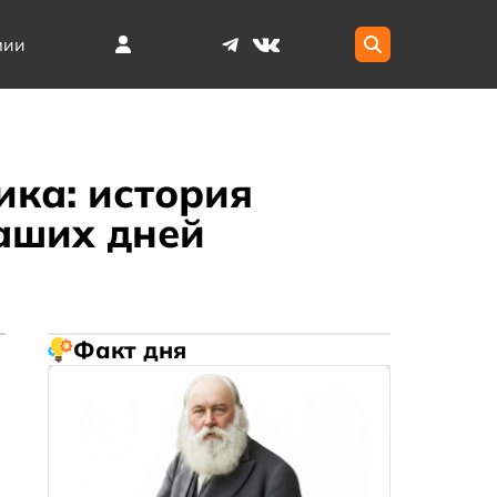
мии
ика: история
наших дней
Факт дня