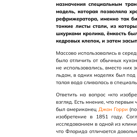
назначения специальным тран
модель, которая позволяла хр
рефрижератора, именно так би
тонкие листы стали, из котор
шкурками кролика, ёмкость бы
кедровых клепок, и затем засып
Массово использовались в сере
было отличить от обычных кухо
не использовались, вместо них 
льдом, в одних моделях был под 
талая вода сливалась в специал
Ответить на вопрос «кто изобр
взгляд. Есть мнение, что первым
был американец
Джон Горри
(по
изобретение в 1851 году. Сог
исследованием в одной из клини
что Флорида отличается доволь