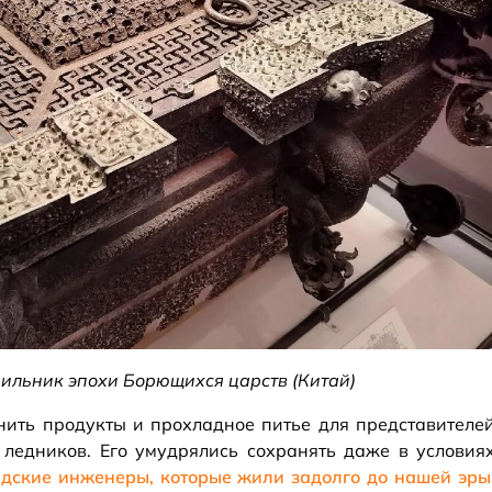
ильник эпохи Борющихся царств (Китай)
нить продукты и прохладное питье для представителе
х ледников. Его умудрялись сохранять даже в условия
дские инженеры, которые жили задолго до нашей эры