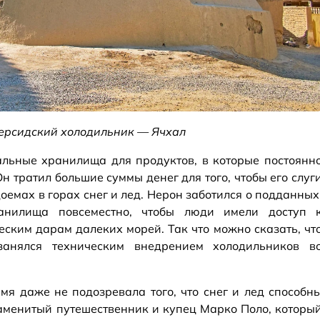
ерсидский холодильник — Ячхал
льные хранилища для продуктов, в которые постоянн
Он тратил большие суммы денег для того, чтобы его слуг
емах в горах снег и лед. Нерон заботился о подданных
анилища повсеместно, чтобы люди имели доступ 
ским дарам далеких морей. Так что можно сказать, чт
анялся техническим внедрением холодильников в
мя даже не подозревала того, что снег и лед способн
наменитый путешественник и купец Марко Поло, которы