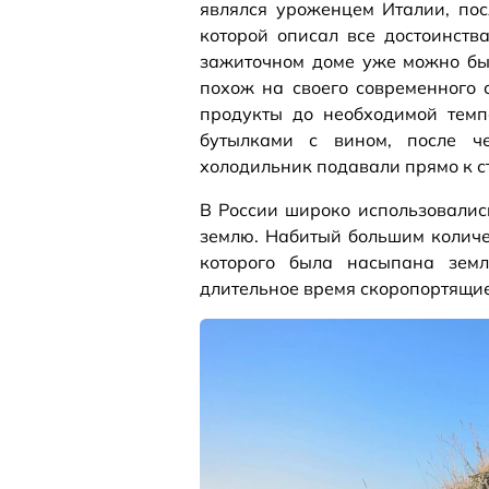
являлся уроженцем Италии, пос
которой описал все достоинств
зажиточном доме уже можно был
похож на своего современного 
продукты до необходимой темп
бутылками с вином, после че
холодильник подавали прямо к ст
В России широко использовали
землю. Набитый большим количе
которого была насыпана земл
длительное время скоропортящие