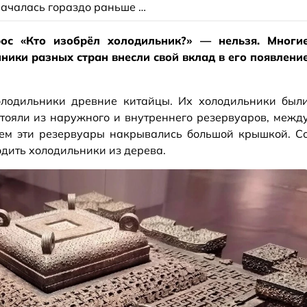
началась гораздо раньше …
ос «Кто изобрёл холодильник?» — нельзя. Многи
ики разных стран внесли свой вклад в его появлени
лодильники древние китайцы. Их холодильники был
стояли из наружного и внутреннего резервуаров, межд
тем эти резервуары накрывались большой крышкой. С
дить холодильники из дерева.