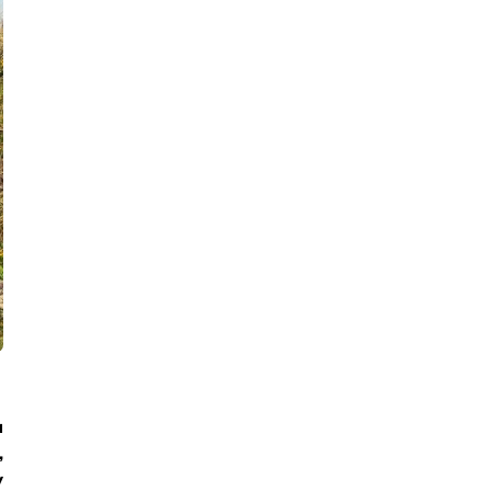
н
,
у