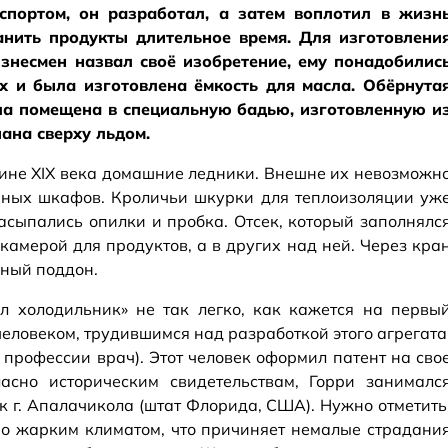
спортом, он разработал, а затем воплотил в жизн
анить продукты длительное время. Для изготовлени
знесмен назвал своё изобретение, ему понадобилис
ых и была изготовлена ёмкость для масла. Обёрнута
ла помещена в специальную бадью, изготовленную и
ана сверху льдом.
дине XIX века домашние ледники. Внешне их невозможн
нных шкафов. Кроличьи шкурки для теплоизоляции уж
засыпались опилки и пробка. Отсек, который заполнялс
камерой для продуктов, а в других над ней. Через кра
ьный поддон.
ел холодильник» не так легко, как кажется на первы
 человеком, трудившимся над разработкой этого агрегата
 профессии врач). Этот человек оформил патент на сво
ласно историческим свидетельствам, Горри занималс
к г. Апалачикола (штат Флорида, США). Нужно отметить
но жарким климатом, что причиняет немалые страдани