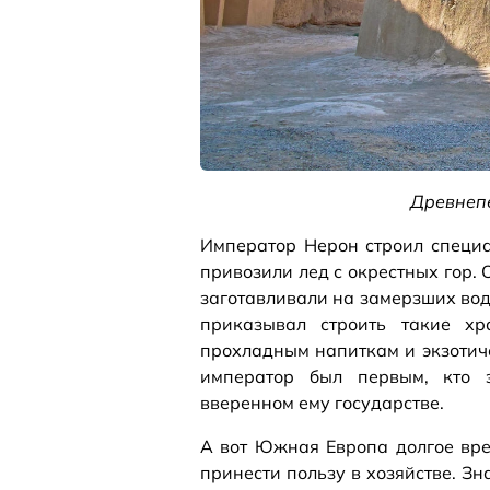
Древнеп
Император Нерон строил специа
привозили лед с окрестных гор. 
заготавливали на замерзших водо
приказывал строить такие хр
прохладным напиткам и экзотиче
император был первым, кто з
вверенном ему государстве.
А вот Южная Европа долгое вре
принести пользу в хозяйстве. З