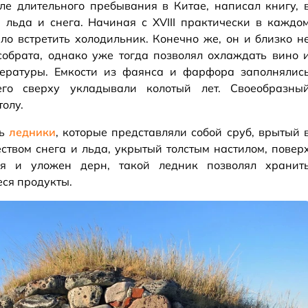
ле длительного пребывания в Китае, написал книгу, 
а льда и снега. Начиная с XVIII практически в каждо
о встретить холодильник. Конечно же, он и близко н
собрата, однако уже тогда позволял охлаждать вино 
ературы. Емкости из фаянса и фарфора заполнялис
го сверху укладывали колотый лет. Своеобразны
олу.
сь
ледники
, которые представляли собой сруб, врытый 
ством снега и льда, укрытый толстым настилом, повер
я и уложен дерн, такой ледник позволял хранит
ся продукты.