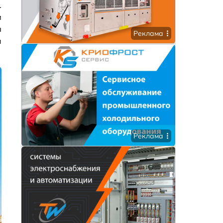
.
м
я
Реклама
и
Реклама