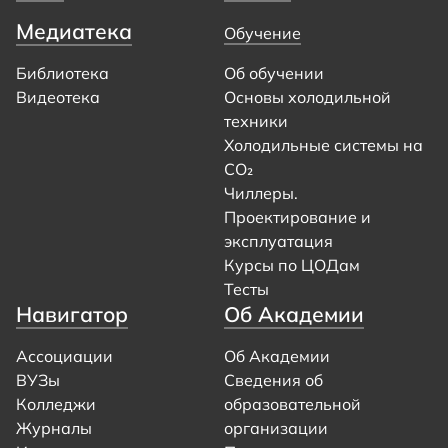
Медиатека
Обучение
Библиотека
Об обучении
Видеотека
Основы холодильной
техники
Холодильные системы на
CO₂
Чиллеры.
Проектирование и
эксплуатация
Курсы по ЦОДам
Тесты
Навигатор
Об Академии
Ассоциации
Об Академии
ВУЗы
Сведения об
Колледжи
образовательной
Журналы
организации