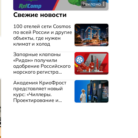
Реклама
Свежие новости
100 отелей сети Cosmos
по всей России и другие
объекты, где нужен
климат и холод
Запорные клапаны
«Ридан» получили
одобрение Российского
морского регистра
судоходства
Академия КриоФрост
представляет новый
курс: «Чиллеры.
Проектирование и
эксплуатация систем
охлаждения жидкостей»