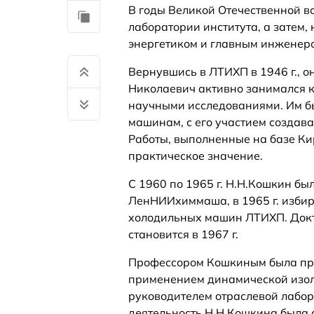
В годы Великой Отечественной в
лаборатории института, а затем,
энергетиком и главным инженер
Вернувшись в ЛТИХП в 1946 г., 
Николаевич активно занимался к
научными исследованиями. Им б
машинам, с его участием создав
Работы, выполненные на базе Ки
практическое значение.
С 1960 по 1965 г. Н.Н.Кошкин бы
ЛенНИИхиммаша, в 1965 г. изби
холодильных машин ЛТИХП. Докт
становится в 1967 г.
Профессором Кошкиным была пр
применением динамической изол
руководителем отраслевой лаб
деятельность Н.Н.Кошкина была