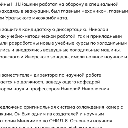
ойны Н.Н.Кошкин работал на оборону в специальной
 находясь в эвакуации, был главным механиком, главны
ом Уральского мясокомбината.
он защитил кандидатскую диссертацию. Николай
ак учебно-методической работой, так и прикладными
ыли разработаны новые учебные курсы по холодильным
ались и внедрялись воздушные холодильные машины.
ровского и Ижорского заводов, имели важное научное и
л заместителем директора по научной работе
рается на должность заведующего кафедрой
ором наук и профессором Николай Николаевич
едложена оригинальная система охлаждения камер с
яции. Он был одним из создателей и научным
оратории Минхиммаша ОНИЛ-6. Основная научная
 сосредоточена на повышении эффективности