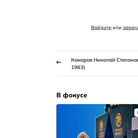
Войдите
или
зарег
Комаров Николай Степанов
1963)
В фокусе