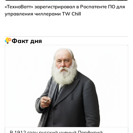
«ТехноВатт» зарегистрировал в Роспатенте ПО для
управления чиллерами TW Chill
Факт дня
В 1912 году русский ученый Порфирий