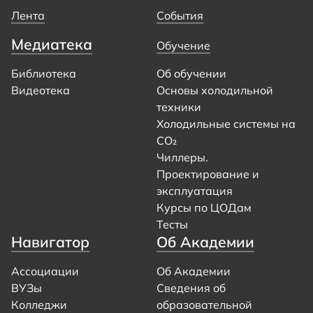
Лента
События
Медиатека
Обучение
Библиотека
Об обучении
Видеотека
Основы холодильной
техники
Холодильные системы на
CO₂
Чиллеры.
Проектирование и
эксплуатация
Курсы по ЦОДам
Тесты
Навигатор
Об Академии
Ассоциации
Об Академии
ВУЗы
Сведения об
Колледжи
образовательной