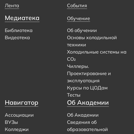
Лента
События
Медиатека
Обучение
Библиотека
Об обучении
Видеотека
Основы холодильной
техники
Холодильные системы на
CO₂
Чиллеры.
Проектирование и
эксплуатация
Курсы по ЦОДам
Тесты
Навигатор
Об Академии
Ассоциации
Об Академии
ВУЗы
Сведения об
Колледжи
образовательной