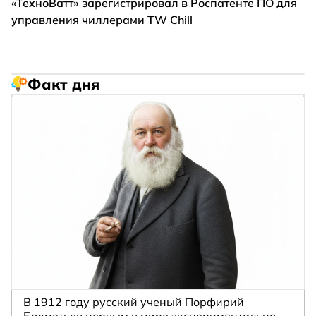
«ТехноВатт» зарегистрировал в Роспатенте ПО для
управления чиллерами TW Chill
Факт дня
В 1912 году русский ученый Порфирий
Бахметьев первым в мире экспериментально