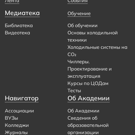
Лента
События
Медиатека
Обучение
Библиотека
Об обучении
Видеотека
Основы холодильной
техники
Холодильные системы на
CO₂
Чиллеры.
Проектирование и
эксплуатация
Курсы по ЦОДам
Тесты
Навигатор
Об Академии
Ассоциации
Об Академии
ВУЗы
Сведения об
Колледжи
образовательной
Журналы
организации