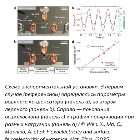
Схема экспериментальной установки. В первом
случае (референсном) определялись параметры
водяного конденсатора (панель a), во втором —
ледяного (панель b). Справа — показания
осциллоскопа (панель c) и график поляризации при
разных нагрузках (панель d) / © Wen, X., Ma, Q.,
Mannino, A. et al. Flexoelectricity and surface
ferroelectricity of water ice. Nat. Phys. (2025).