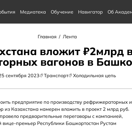
обытия
Медиатека
Обучение
Навигатор
Об Акаде
Главная
/
Лента
хстана вложит ₽2млрд 
орных вагонов в Башко
25 сентября 2023
Транспорт
Холодильная цепь
роить предприятие по производству рефрижераторных и
р из Казахстана намерен вложить в проект 2 млрд руб.
провело предварительные переговоры с компанией,
й вице-премьер Республики Башкортостан Рустам