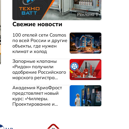
Реклама
Свежие новости
100 отелей сети Cosmos
по всей России и другие
объекты, где нужен
климат и холод
Запорные клапаны
«Ридан» получили
одобрение Российского
морского регистра
судоходства
Академия КриоФрост
представляет новый
курс: «Чиллеры.
Проектирование и
эксплуатация систем
охлаждения жидкостей»