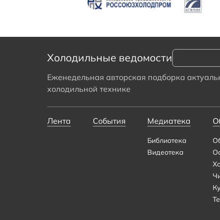
Холодильные ведомости
Еженедельная авторская подборка актуальн
холодильной технике
Лента
События
Медиатека
О
Библиотека
О
Видеотека
О
Х
Ч
К
Те