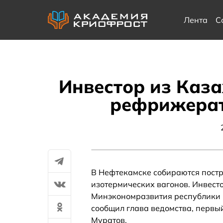
Лента
С
Инвестор из Каза
рефрижерат
В Нефтекамске собираются пост
изотермических вагонов. Инвесто
Минэкономразвития республики 
сообщил глава ведомства, первы
Муратов.