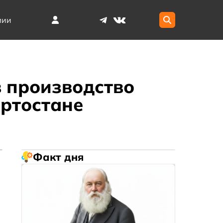
мии
в производство
ртостане
Факт дня