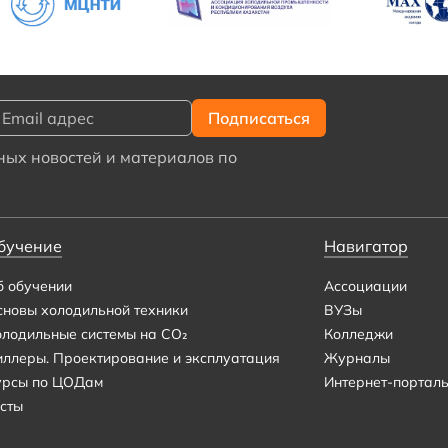
ых новостей и материалов по
бучение
Навигатор
б обучении
Ассоциации
сновы холодильной техники
ВУЗы
олодильные системы на CO₂
Колледжи
иллеры. Проектирование и эксплуатация
Журналы
урсы по ЦОДам
Интернет-портал
сты