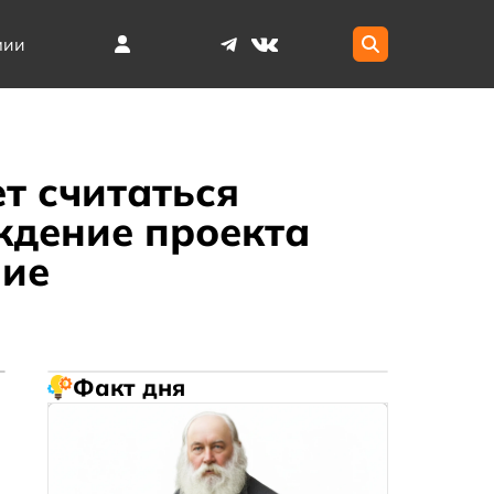
мии
т считаться
ждение проекта
ние
Факт дня