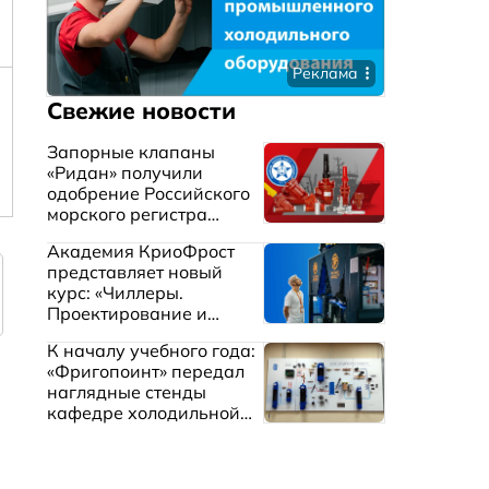
Реклама
Свежие новости
Запорные клапаны
«Ридан» получили
одобрение Российского
морского регистра
судоходства
Академия КриоФрост
представляет новый
курс: «Чиллеры.
Проектирование и
эксплуатация систем
К началу учебного года:
охлаждения жидкостей»
«Фригопоинт» передал
наглядные стенды
кафедре холодильной
техники МГТУ им.
Баумана