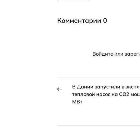
Комментарии 0
Войдите
или
зарег
В Дании запустили в эксп
тепловой насос на СО2 мо
МВт