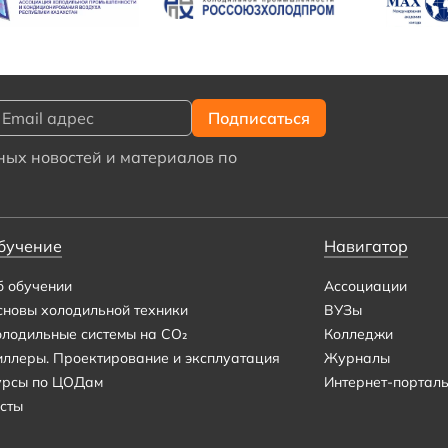
ых новостей и материалов по
бучение
Навигатор
б обучении
Ассоциации
сновы холодильной техники
ВУЗы
олодильные системы на CO₂
Колледжи
иллеры. Проектирование и эксплуатация
Журналы
урсы по ЦОДам
Интернет-портал
сты