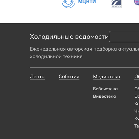
Холодильные ведомости
Еженедельная авторская подборка актуальн
холодильной технике
Лента
События
Медиатека
О
Библиотека
О
Видеотека
О
Х
Ч
К
Те