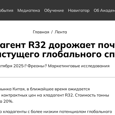
обытия
Медиатека
Обучение
Навигатор
Об Акаде
Главная
/
Лента
агент R32 дорожает поч
стущего глобального с
ктября 2025
Фреоны
Маркетинговые исследования
рынка Китая, в ближайшее время ожидается
 контрактных цен на хладагент R32. Стоимость тонны
на 20%.
а хладагенты с более низким потенциалом глобального