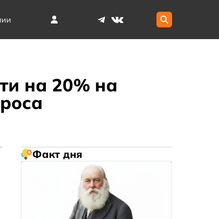
мии
ти на 20% на
проса
Факт дня