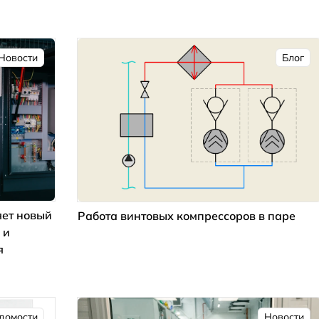
Новости
Блог
ет новый
Работа винтовых компрессоров в паре
 и
я
домости
Новости