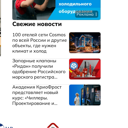
Реклама
Свежие новости
100 отелей сети Cosmos
по всей России и другие
объекты, где нужен
климат и холод
Запорные клапаны
«Ридан» получили
одобрение Российского
морского регистра
судоходства
Академия КриоФрост
представляет новый
курс: «Чиллеры.
Проектирование и
эксплуатация систем
охлаждения жидкостей»