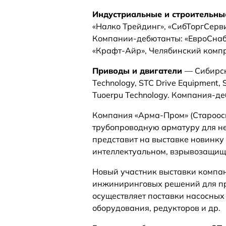
Индустриальные и строительн
«Налко Трейдинг», «СибТоргСерви
Компании-дебютанты: «ЕвроСнабА
«Крафт-Айр», Челябинский компр
Приводы и двигатели
— Сибирск
Technology, STC Drive Equipment,
Tuoerpu Technology. Компания-д
Компания «Арма-Пром» (Староос
трубопроводную арматуру для н
представит на выставке новинк
интеллектуальном, взрывозащищ
Новый участник выставки компа
инжиниринговых решений для пр
осуществляет поставки насосных 
оборудования, редукторов и др.