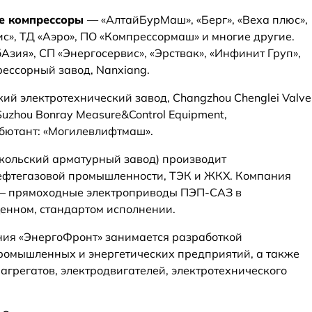
ые компрессоры
— «АлтайБурМаш», «Берг», «Веха плюс»,
с», ТД «Аэро», ПО «Компрессормаш» и многие другие.
зия», СП «Энергосервис», «Эрствак», «Инфинит Груп»,
ессорный завод, Nanxiang.
ий электротехнический завод, Changzhou Chenglei Valve
 Suzhou Bonray Measure&Control Equipment,
ебютант: «Могилевлифтмаш».
кольский арматурный завод) производит
ефтегазовой промышленности, ТЭК и ЖКХ. Компания
у – прямоходные электроприводы ПЭП-САЗ в
енном, стандартом исполнении.
ния «ЭнергоФронт» занимается разработкой
омышленных и энергетических предприятий, а также
агрегатов, электродвигателей, электротехнического