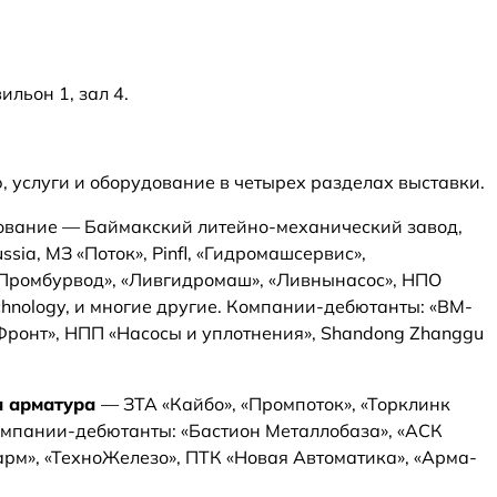
ильон 1, зал 4.
 услуги и оборудование в четырех разделах выставки.
вание — Баймакский литейно-механический завод,
ssia, МЗ «Поток», Pinfl, «Гидромашсервис»,
Промбурвод», «Ливгидромаш», «Ливнынасос», НПО
echnology, и многие другие. Компании-дебютанты: «ВМ-
Фронт», НПП «Насосы и уплотнения», Shandong Zhanggu
я арматура
— ЗТА «Кайбо», «Промпоток», «Торклинк
Компании-дебютанты: «Бастион Металлобаза», «АСК
гарм», «ТехноЖелезо», ПТК «Новая Автоматика», «Арма-