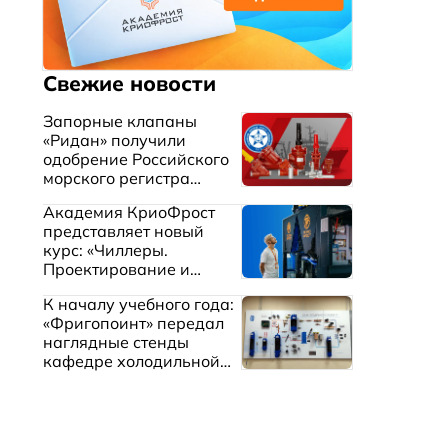
Свежие новости
Запорные клапаны
«Ридан» получили
одобрение Российского
морского регистра
судоходства
Академия КриоФрост
представляет новый
курс: «Чиллеры.
Проектирование и
эксплуатация систем
К началу учебного года:
охлаждения жидкостей»
«Фригопоинт» передал
наглядные стенды
кафедре холодильной
техники МГТУ им.
Баумана