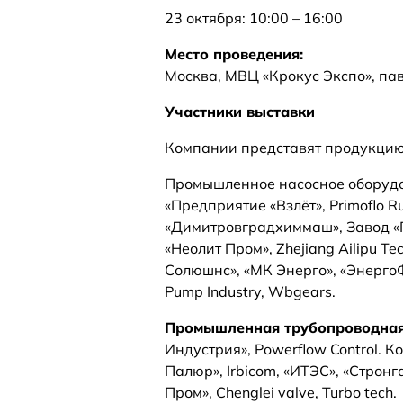
23 октября: 10:00 – 16:00
Место проведения:
Москва, МВЦ «Крокус Экспо», пав
Участники выставки
Компании представят продукцию,
Промышленное насосное оборудо
«Предприятие «Взлёт», Primoflo Ru
«Димитровградхиммаш», Завод «
«Неолит Пром», Zhejiang Ailipu T
Солюшнс», «МК Энерго», «Энерго
Pump Industry, Wbgears.
Промышленная трубопроводна
Индустрия», Powerflow Control. 
Палюр», Irbicom, «ИТЭС», «Строн
Пром», Сhenglei valve, Turbo tech.