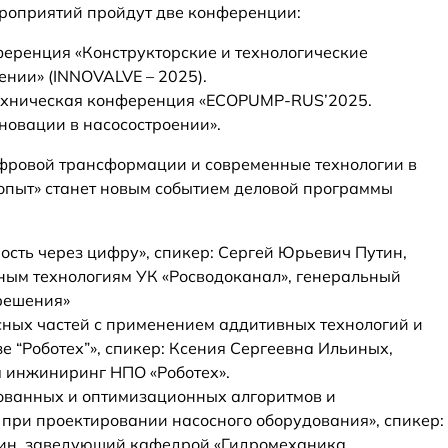
роприятий пройдут две конференции:
еренция «Конструкторские и технологические
нии» (INNOVALVE – 2025).
хническая конференция «ECOPUMP-RUS’2025.
новации в насосостроении».
ифровой трансформации и современные технологии в
опыт» станет новым событием деловой программы
сть через цифру», спикер: Сергей Юрьевич Путин,
ым технологиям УК «Росводоканал», генеральный
решения»
ных частей с применением аддитивных технологий и
зе “Роботех”», спикер: Ксения Сергеевна Ильиных,
 инжиниринг НПО «Роботех».
ованных и оптимизационных алгоритмов и
 при проектировании насосного оборудования», спикер:
ин, заведующий кафедрой «Гидромеханика,