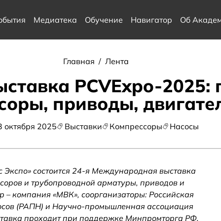
обытия
Медиатека
Обучение
Навигатор
Об Акаде
Главная
/
Лента
ыставка PCVExpo-2025:
соры, приводы, двигате
3 октября 2025
Выставки
Компрессоры
Насосы
ус Экспо» состоится 24-я Международная выставка
соров и трубопроводной арматуры, приводов и
р – компания «МВК»,
соорганизаторы: Российская
осов (РАПН) и Научно-промышленная ассоциация
ставка проходит при поддержке Минпромторга РФ.