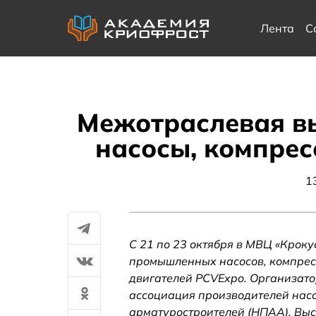
Лента
С
Межотраслевая в
насосы, компрес
1
С 21 по 23 октября в МВЦ «Крок
промышленных насосов, компрес
двигателей PCVExpo. Организато
ассоциация производителей нас
арматуростроителей (НПАА). Вы