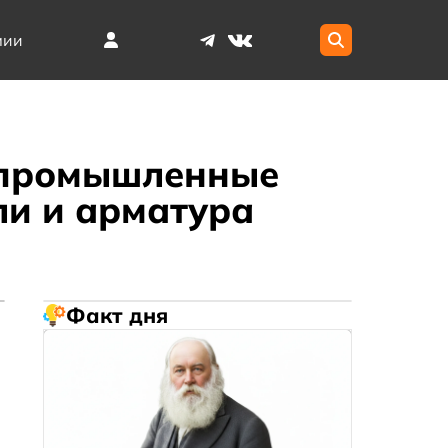
мии
 промышленные
ли и арматура
Факт дня