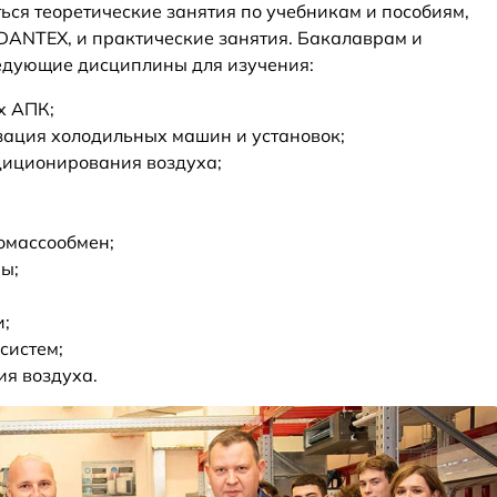
ься теоретические занятия по учебникам и пособиям,
DANTEX, и практические занятия. Бакалаврам и
едующие дисциплины для изучения:
х АПК;
зация холодильных машин и установок;
диционирования воздуха;
омассообмен;
ы;
и;
систем;
я воздуха.