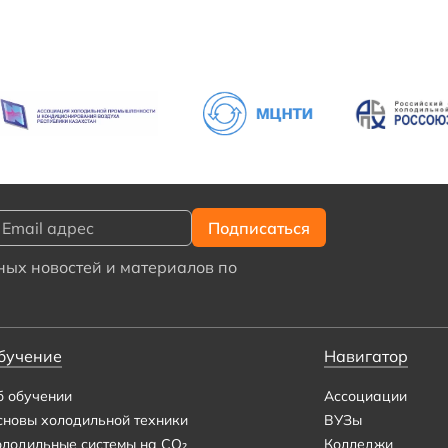
ых новостей и материалов по
бучение
Навигатор
б обучении
Ассоциации
сновы холодильной техники
ВУЗы
олодильные системы на CO₂
Колледжи