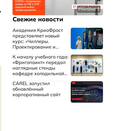
Реклама
Свежие новости
Академия КриоФрост
представляет новый
курс: «Чиллеры.
Проектирование и
эксплуатация систем
К началу учебного года:
охлаждения жидкостей»
«Фригопоинт» передал
наглядные стенды
кафедре холодильной
техники МГТУ им.
CAREL запустил
Баумана
обновлённый
корпоративный сайт