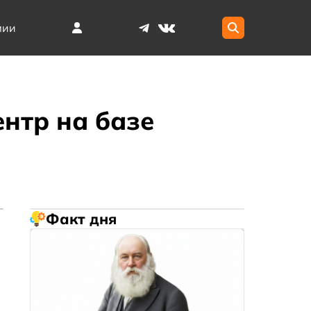
мии
нтр на базе
Факт дня