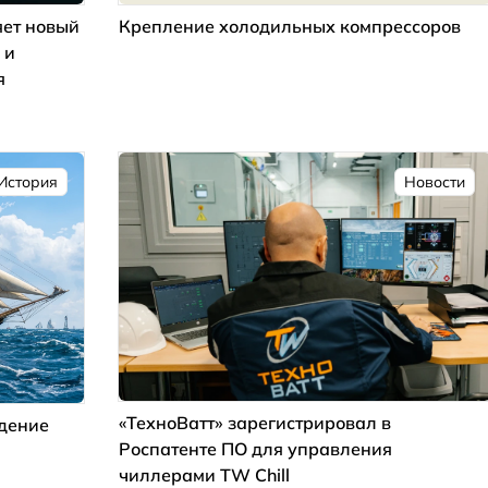
ет новый
Крепление холодильных компрессоров
 и
я
История
Новости
«ТехноВатт» зарегистрировал в
ждение
Роспатенте ПО для управления
чиллерами TW Chill