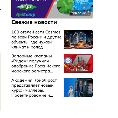
Реклама
Свежие новости
100 отелей сети Cosmos
по всей России и другие
объекты, где нужен
климат и холод
Запорные клапаны
«Ридан» получили
одобрение Российского
морского регистра
судоходства
Академия КриоФрост
представляет новый
курс: «Чиллеры.
Проектирование и
эксплуатация систем
охлаждения жидкостей»