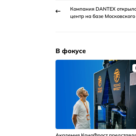
Компания DANTEX открыл
центр на базе Московского
В фокусе
Академия КриоФрост представля