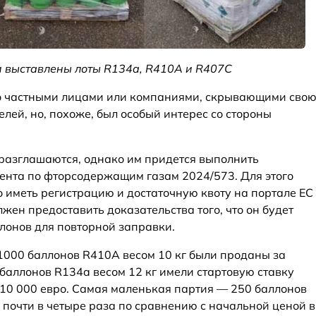
 выставлены лоты R134a, R410A и R407C
о частными лицами или компаниями, скрывающими сво
лей, но, похоже, был особый интерес со стороны
 разглашаются, однако им придется выполнить
ента по фторсодержащим газам 2024/573. Для этого
иметь регистрацию и достаточную квоту на портале ЕС
лжен предоставить доказательства того, что он будет
лонов для повторной заправки.
 1000 баллонов R410A весом 10 кг были проданы за
0 баллонов R134a весом 12 кг имели стартовую ставку
110 000 евро. Самая маленькая партия — 250 баллонов
 почти в четыре раза по сравнению с начальной ценой в