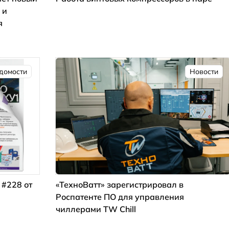
 и
я
домости
Новости
 #228 от
«ТехноВатт» зарегистрировал в
Роспатенте ПО для управления
чиллерами TW Chill