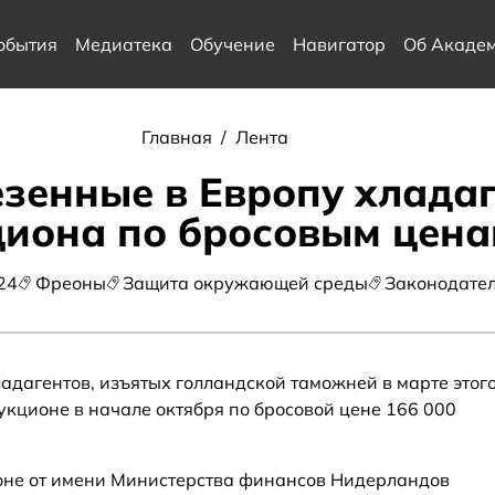
обытия
Медиатека
Обучение
Навигатор
Об Акаде
Главная
/
Лента
езенные в Европу хлада
циона по бросовым цен
24
Фреоны
Защита окружающей среды
Законодател
адагентов, изъятых голландской таможней в марте этог
укционе в начале октября по бросовой цене 166 000
не от имени Министерства финансов Нидерландов