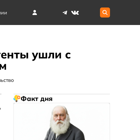
мии
генты ушли с
ам
ьство
Факт дня
о