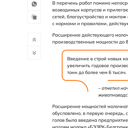
В перечень работ помимо непоср
возводимых корпусов и прилега
сетей, благоустройство и монтаж
с нормами и правилами, действу
Расширение действующего молоч
производственные мощности до 8
Введение в строй новых к
увеличить годовое произв
тонн до более чем 6 тысяч.
– отметил на
животноводс
Расширение мощностей молочног
обусловлено, в первую очередь,
голов была введена предприятием
надоям молока «БЭЗРК-Белгранко