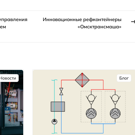
 управления
Инновационные рефконтейнеры
ием
«Омсктрансмаша»
Новости
Блог