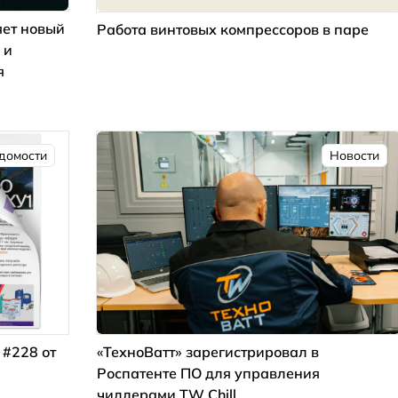
ет новый
Работа винтовых компрессоров в паре
 и
я
домости
Новости
 #228 от
«ТехноВатт» зарегистрировал в
Роспатенте ПО для управления
чиллерами TW Chill