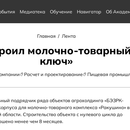
обытия
Медиатека
Обучение
Навигатор
Об Акаде
Главная
/
Лента
роил молочно-товарный
ключ»
компании
Расчет и проектирование
Пищевая промышл
ьный подрядчик ряда объектов агрохолдинга «БЭЗРК-
корпуса для молочно-товарного комплекса «Ракушино» в
области. Строительство объекта с нулевого цикла до
ршено менее чем 8 месяцев.