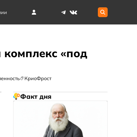
мии
 комплекс «под
енность
КриоФрост
Факт дня