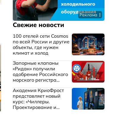
Реклама
Свежие новости
100 отелей сети Cosmos
по всей России и другие
объекты, где нужен
климат и холод
Запорные клапаны
«Ридан» получили
одобрение Российского
морского регистра
судоходства
Академия КриоФрост
представляет новый
курс: «Чиллеры.
Проектирование и
эксплуатация систем
охлаждения жидкостей»