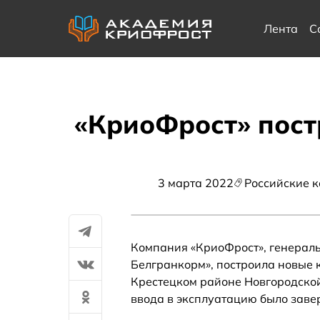
Лента
С
«КриоФрост» пост
3 марта 2022
Российские 
Компания «КриоФрост», генерал
Белгранкорм», построила новые 
Крестецком районе Новгородской 
ввода в эксплуатацию было заве