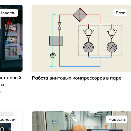
Новости
Блог
ет новый
Работа винтовых компрессоров в паре
 и
я
домости
Новости