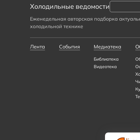
Холодильные ведомости
Еженедельная авторская подборка актуальн
холодильной технике
Лента
События
Медиатека
О
Библиотека
О
Видеотека
О
Х
Ч
К
Те