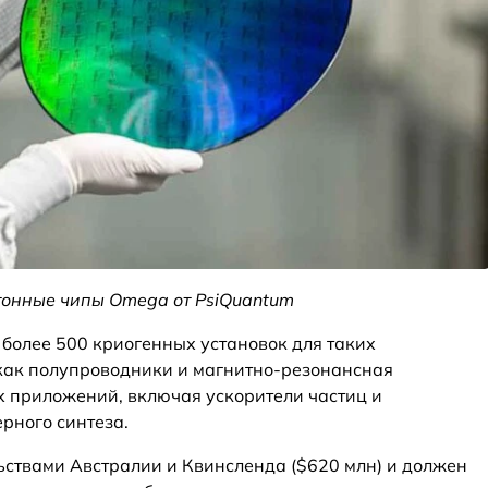
онные чипы Omega от PsiQuantum
а более 500 криогенных установок для таких
как полупроводники и магнитно-резонансная
х приложений, включая ускорители частиц и
рного синтеза.
ствами Австралии и Квинсленда ($620 млн) и должен