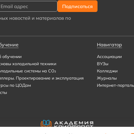
ых новостей и материалов по
бучение
Навигатор
б обучении
Ассоциации
сновы холодильной техники
ВУЗы
олодильные системы на CO₂
Колледжи
иллеры. Проектирование и эксплуатация
Журналы
урсы по ЦОДам
Интернет-портал
сты