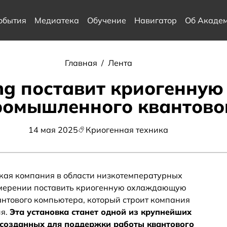
обытия
Медиатека
Обучение
Навигатор
Об Акаде
Главная
/
Лента
ing поставит криогенную
промышленного квантово
14 мая 2025
Криогенная техника
ецкая компания в области низкотемпературных
намерении поставить криогенную охлаждающую
антового компьютера, который строит компания
ия.
Эта установка станет одной из крупнейших
 созданных для поддержки работы квантового