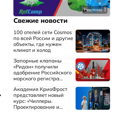
Реклама
Свежие новости
100 отелей сети Cosmos
по всей России и другие
объекты, где нужен
климат и холод
Запорные клапаны
«Ридан» получили
одобрение Российского
морского регистра
судоходства
Академия КриоФрост
представляет новый
курс: «Чиллеры.
Проектирование и
эксплуатация систем
охлаждения жидкостей»