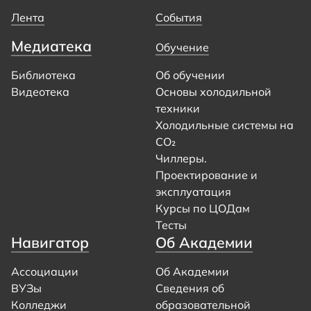
Лента
События
Медиатека
Обучение
Библиотека
Об обучении
Видеотека
Основы холодильной
техники
Холодильные системы на
CO₂
Чиллеры.
Проектирование и
эксплуатация
Курсы по ЦОДам
Тесты
Навигатор
Об Академии
Ассоциации
Об Академии
ВУЗы
Сведения об
Колледжи
образовательной