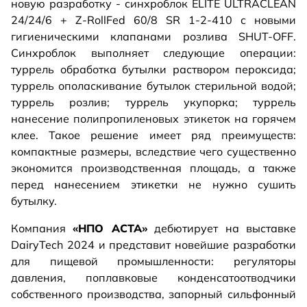
новую разработку - синхроблок ELITE ULTRACLEAN
24/24/6 + Z-RollFed 60/8 SR 1-2-410 с новыми
гигиеническими клапанами розлива SHUT-OFF.
Синхроблок выполняет следующие операции:
туррель обработка бутылки раствором пероксида;
туррель ополаскивание бутылок стерильной водой;
туррель розлив; туррель укупорка; туррель
нанесение полипропиленовых этикеток на горячем
клее. Такое решение имеет ряд преимуществ:
компактные размеры, вследствие чего существенно
экономится производственная площадь, а также
перед нанесением этикетки не нужно сушить
бутылку.
Компания
«НПО АСТА»
дебютирует на выставке
DairyTech 2024 и представит новейшие разработки
для пищевой промышленности: регуляторы
давления, поплавковые конденсатоотводчики
собственного производства, запорный сильфонный