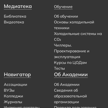
Медиатека
Обучение
Библиотека
Об обучении
Видеотека
Основы холодильной
техники
Холодильные системы на
CO₂
Чиллеры.
Проектирование и
эксплуатация
Курсы по ЦОДам
Тесты
Навигатор
Об Академии
Ассоциации
Об Академии
ВУЗы
Сведения об
Колледжи
образовательной
Журналы
организации
Интернет-порталы
Правила пользования