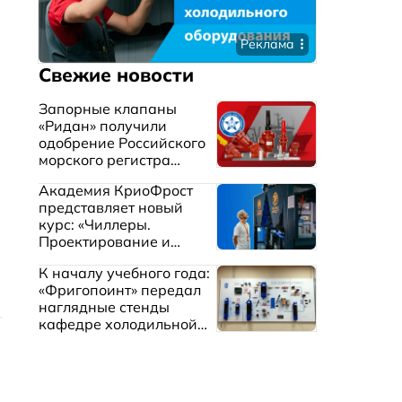
Реклама
Свежие новости
Запорные клапаны
«Ридан» получили
одобрение Российского
морского регистра
судоходства
Академия КриоФрост
представляет новый
курс: «Чиллеры.
Проектирование и
эксплуатация систем
К началу учебного года:
охлаждения жидкостей»
«Фригопоинт» передал
наглядные стенды
кафедре холодильной
техники МГТУ им.
Баумана