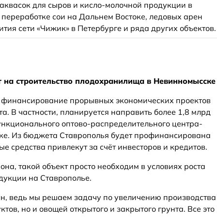
заквасок для сыров и кисло-молочной продукции в
 переработке сои на Дальнем Востоке, ледовых арен
тия сети «Чижик» в Петербурге и ряда других объектов.
т на строительство плодохранилища в Невинномысске
т финансирование прорывных экономических проектов
а. В частности, планируется направить более 1,8 млрд
ункционального оптово-распределительного центра-
е. Из бюджета Ставрополья будет профинансирована
ые средства привлекут за счёт инвесторов и кредитов.
на, такой объект просто необходим в условиях роста
дукции на Ставрополье.
н, ведь мы решаем задачу по увеличению производства
тов, но и овощей открытого и закрытого грунта. Все это