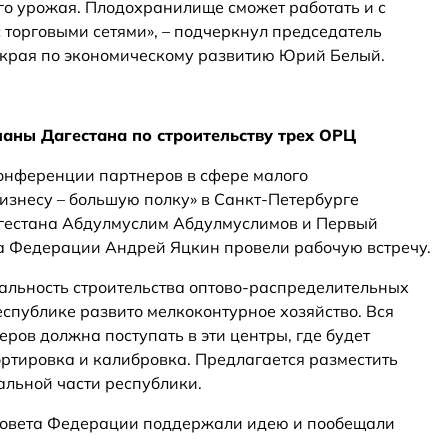
ого урожая. Плодохранилище сможет работать и с
с торговыми сетями», – подчеркнул председатель
 края по экономическому развитию Юрий Белый.
аны Дагестана по строительству трех ОРЦ
онференции партнеров в сфере малого
знесу – большую полку» в Санкт-Петербурге
гестана Абдулмуслим Абдулмуслимов и Первый
а Федерации Андрей Яцкин провели рабочую встречу.
альность строительства оптово-распределительных
республике развито мелкоконтурное хозяйство. Вся
ров должна поступать в эти центры, где будет
ортировка и калибровка. Предлагается разместить
альной части республики.
 Совета Федерации поддержали идею и пообещали