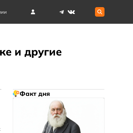
мии
е и другие
Факт дня
х