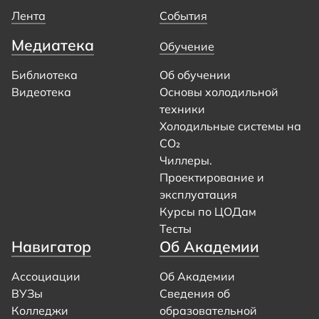
Лента
События
Медиатека
Обучение
Библиотека
Об обучении
Видеотека
Основы холодильной
техники
Холодильные системы на
CO₂
Чиллеры.
Проектирование и
эксплуатация
Курсы по ЦОДам
Тесты
Навигатор
Об Академии
Ассоциации
Об Академии
ВУЗы
Сведения об
Колледжи
образовательной