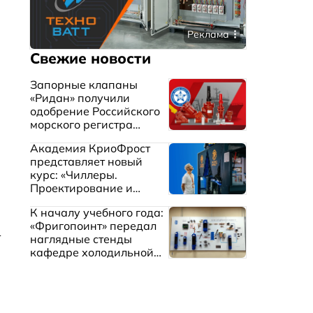
Реклама
Свежие новости
Запорные клапаны
«Ридан» получили
одобрение Российского
морского регистра
судоходства
Академия КриоФрост
представляет новый
курс: «Чиллеры.
Проектирование и
эксплуатация систем
К началу учебного года:
охлаждения жидкостей»
«Фригопоинт» передал
т
наглядные стенды
кафедре холодильной
техники МГТУ им.
Баумана