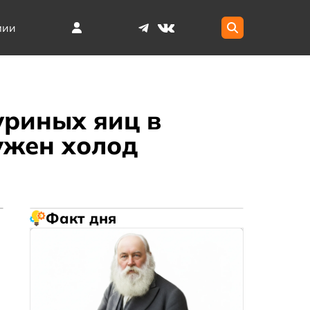
мии
уриных яиц в
ужен холод
Факт дня