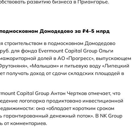
обствовать развитию бизнеса в Приангарье.
в подмосковном Домодедово за ₽4–5 млрд
я строительством в подмосковном Домодедово
руб. для фонда Evermount Capital Group Ольги
 мажоритарной долей в АО «Прогресс», выпускающем
Фрутоняня», «Малышам» и питьевую воду «Липецкий
ет получать доход от сдачи складских площадей в
ount Capital Group Антон Чертков отмечает, что
ведение логопарка продиктовано инвестиционной
едвижимости: она «обладает коротким сроком
ть гарантированный денежный поток». В NK Group
ь от комментариев.