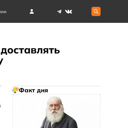
мии
 доставлять
у
Факт дня
й