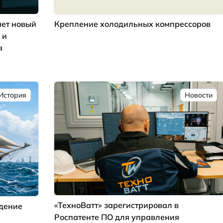
ет новый
Крепление холодильных компрессоров
 и
я
История
Новости
«ТехноВатт» зарегистрировал в
ждение
Роспатенте ПО для управления