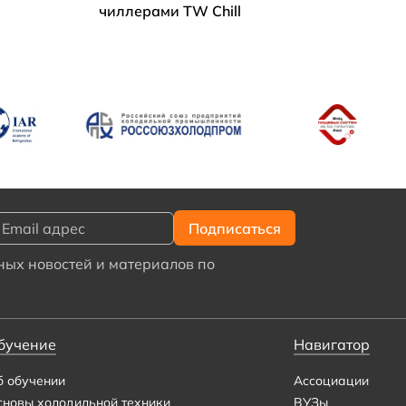
чиллерами TW Chill
ых новостей и материалов по
бучение
Навигатор
б обучении
Ассоциации
сновы холодильной техники
ВУЗы