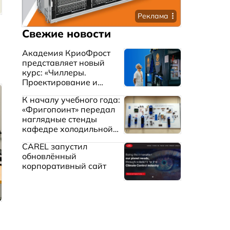
Реклама
Свежие новости
Академия КриоФрост
представляет новый
курс: «Чиллеры.
Проектирование и
эксплуатация систем
К началу учебного года:
охлаждения жидкостей»
«Фригопоинт» передал
наглядные стенды
кафедре холодильной
техники МГТУ им.
CAREL запустил
Баумана
обновлённый
корпоративный сайт